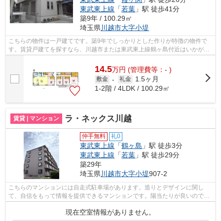
東武東上線
「
若葉
」駅 徒歩41分
築9年 / 100.29㎡
埼玉県
川越市
大字小堤
こちらの物件は一戸建てです。築9年でしっかりとした作りが特徴の物件で
す。賃貸戸建てを探すなら、川越市または東武東上線鶴ヶ島付近はいかがで
しょうか。数多くの物件情報があります...
14.5
万
円
(管理費等：- )
1.5ヶ月
敷金
-
礼金
1-2階 / 4LDK / 100.29㎡
ラ・ネックス川越
賃貸 | マンション
仲手無料
礼0
東武東上線
「
鶴ヶ島
」駅 徒歩3分
東武東上線
「
若葉
」駅 徒歩29分
築29年
埼玉県
川越市
大字小堤
907-2
こちらのマンションには自走式駐車場があります。造りとデザインに関し
て、自信をもって情報を提供できるマンションです。陽当たりが良いので、
洗濯物が臭わずに乾きます。外観タイル...
現在空室情報がありません。