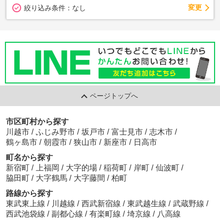
変更
絞り込み条件：
なし
ページトップへ
市区町村から探す
川越市
/
ふじみ野市
/
坂戸市
/
富士見市
/
志木市
/
鶴ヶ島市
/
朝霞市
/
狭山市
/
新座市
/
日高市
町名から探す
新宿町
/
上福岡
/
大字的場
/
稲荷町
/
岸町
/
仙波町
/
脇田町
/
大字鶴馬
/
大字藤間
/
柏町
路線から探す
東武東上線
/
川越線
/
西武新宿線
/
東武越生線
/
武蔵野線
/
西武池袋線
/
副都心線
/
有楽町線
/
埼京線
/
八高線