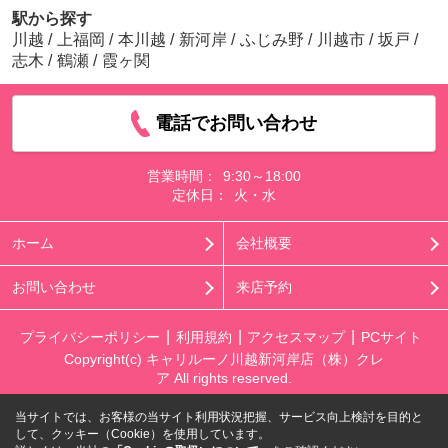
駅から探す
川越
/
上福岡
/
本川越
/
新河岸
/
ふじみ野
/
川越市
/
坂戸
/
志木
/
鶴瀬
/
霞ヶ関
電話でお問い合わせ
営業時間：
9:30～18:00
定休日：
火・水
ホーム
会社概要
お問い合わせ
来店予約
プライバシーポリシー
利用規約
アクセスマップ
PCサイト
Copyright(c) キャリルーノ川越新河岸店（株）クレ
ア All rights reserved.
当サイトでは、お客様の当サイト利用状況把握、サービス向上検討を目的と
して、クッキー（Cookie）を使用しています。