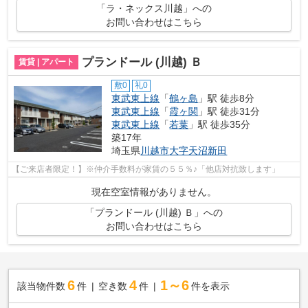
「ラ・ネックス川越」への
お問い合わせはこちら
プランドール (川越) Ｂ
賃貸 | アパート
敷0
礼0
東武東上線
「
鶴ヶ島
」駅 徒歩8分
東武東上線
「
霞ヶ関
」駅 徒歩31分
東武東上線
「
若葉
」駅 徒歩35分
築17年
埼玉県
川越市
大字天沼新田
【ご来店者限定！】※仲介手数料が家賃の５５％♪「他店対抗致します」
現在空室情報がありません。
「プランドール (川越) Ｂ」への
お問い合わせはこちら
6
4
1～6
該当物件数
件
空き数
件
件を表示