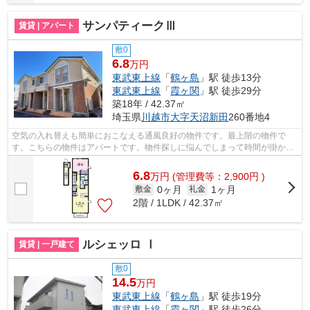
サンパティークⅢ
賃貸 | アパート
敷0
6.8
万円
東武東上線
「
鶴ヶ島
」駅 徒歩13分
東武東上線
「
霞ヶ関
」駅 徒歩29分
築18年 / 42.37㎡
埼玉県
川越市
大字天沼新田
260番地4
空気の入れ替えも簡単におこなえる通風良好の物件です。最上階の物件で
す。こちらの物件はアパートです。物件探しに悩んでしまって時間が掛かっ
てしまうという方は、お気軽に当社まで...
6.8
万
円
(管理費等：2,900円 )
0ヶ月
1ヶ月
敷金
礼金
2階 / 1LDK / 42.37㎡
ルシェッロ Ⅰ
賃貸 | 一戸建て
敷0
14.5
万円
東武東上線
「
鶴ヶ島
」駅 徒歩19分
東武東上線
「
霞ヶ関
」駅 徒歩26分