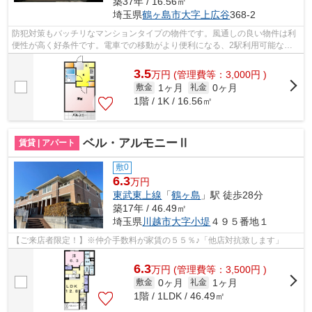
築37年 / 16.56㎡
埼玉県
鶴ヶ島市
大字上広谷
368-2
防犯対策もバッチリなマンションタイプの物件です。風通しの良い物件は利
便性が高く好条件です。電車での移動がより便利になる、2駅利用可能な物
件です。当社オススメの賃貸物件が鶴ヶ...
3.5
万
円
(管理費等：3,000円 )
1ヶ月
0ヶ月
敷金
礼金
1階 / 1K / 16.56㎡
ベル・アルモニーⅡ
賃貸 | アパート
敷0
6.3
万円
東武東上線
「
鶴ヶ島
」駅 徒歩28分
築17年 / 46.49㎡
埼玉県
川越市
大字小堤
４９５番地１
【ご来店者限定！】※仲介手数料が家賃の５５％♪「他店対抗致します」
6.3
万
円
(管理費等：3,500円 )
0ヶ月
1ヶ月
敷金
礼金
1階 / 1LDK / 46.49㎡