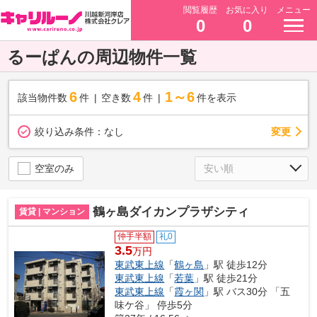
閲覧履歴
お気に入り
メニュー
0
0
るーぱんの周辺物件一覧
6
4
1～6
該当物件数
件
空き数
件
件を表示
変更
絞り込み条件：
なし
空室のみ
鶴ヶ島ダイカンプラザシティ
賃貸 | マンション
仲手半額
礼0
3.5
万円
東武東上線
「
鶴ヶ島
」駅 徒歩12分
東武東上線
「
若葉
」駅 徒歩21分
東武東上線
「
霞ヶ関
」駅 バス30分 「五
味ケ谷」 停歩5分