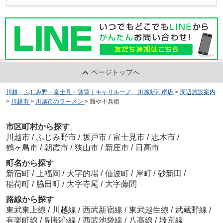
ページトップへ
川越・ふじみ野・富士見・賃貸｜キャリルーノ 川越新河岸店
>
周辺施設案内
>
川越市
>
川越市のラーメン
>
麺や十兵衛
市区町村から探す
川越市
/
ふじみ野市
/
坂戸市
/
富士見市
/
志木市
/
鶴ヶ島市
/
朝霞市
/
狭山市
/
新座市
/
日高市
町名から探す
新宿町
/
上福岡
/
大字的場
/
仙波町
/
岸町
/
砂新田
/
稲荷町
/
脇田町
/
大字寺尾
/
大字藤間
路線から探す
東武東上線
/
川越線
/
西武新宿線
/
東武越生線
/
武蔵野線
/
有楽町線
/
副都心線
/
西武池袋線
/
八高線
/
埼京線