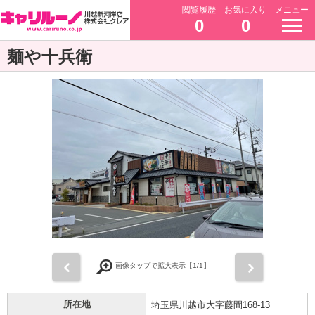
閲覧履歴
お気に入り
メニュー
0
0
麺や十兵衛
前
次
画像タップで拡大表示【
1
/1】
所在地
埼玉県川越市大字藤間168-13