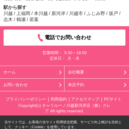
駅から探す
川越
/
上福岡
/
本川越
/
新河岸
/
川越市
/
ふじみ野
/
坂戸
/
志木
/
鶴瀬
/
若葉
電話でお問い合わせ
営業時間：
9:30～18:00
定休日：
火・水
ホーム
会社概要
お問い合わせ
来店予約
プライバシーポリシー
利用規約
アクセスマップ
PCサイト
Copyright(c) キャリルーノ川越新河岸店（株）クレ
ア All rights reserved.
当サイトでは、お客様の当サイト利用状況把握、サービス向上検討を目的と
して、クッキー（Cookie）を使用しています。