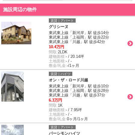
施設周辺の物件
賃貸｜アパート
グリシーヌ
東武東上線「新河岸」駅 徒歩14分
東武東上線「上福岡」駅 徒歩22分
東武東上線「川越」駅 徒歩42分
10.4万円
間取:
2LDK
建物面積:
- / 20.14坪
土地面積:
- / -
敷金/礼金:
-/1ヶ月
賃貸｜ハイツ
オン・ザ・ロード川越
東武東上線「新河岸」駅 徒歩10分
東武東上線「上福岡」駅 徒歩28分
東武東上線「川越」駅 徒歩37分
6.3万円
間取:
1K
建物面積:
- / 7.95坪
土地面積:
- / -
敷金/礼金:
0ヶ月/1ヶ月
賃貸｜アパート
パーシモンハイツ