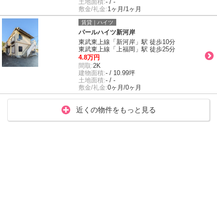
土地面積:
- / -
敷金/礼金:
1ヶ月/1ヶ月
賃貸｜ハイツ
パールハイツ新河岸
東武東上線「新河岸」駅 徒歩10分
東武東上線「上福岡」駅 徒歩25分
4.8万円
間取:
2K
建物面積:
- / 10.99坪
土地面積:
- / -
敷金/礼金:
0ヶ月/0ヶ月
近くの物件をもっと見る