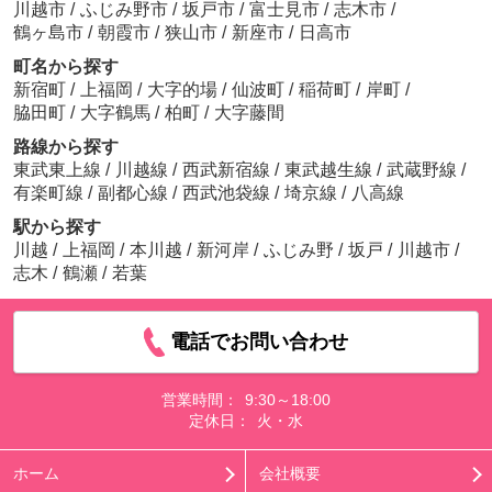
川越市
/
ふじみ野市
/
坂戸市
/
富士見市
/
志木市
/
鶴ヶ島市
/
朝霞市
/
狭山市
/
新座市
/
日高市
町名から探す
新宿町
/
上福岡
/
大字的場
/
仙波町
/
稲荷町
/
岸町
/
脇田町
/
大字鶴馬
/
柏町
/
大字藤間
路線から探す
東武東上線
/
川越線
/
西武新宿線
/
東武越生線
/
武蔵野線
/
有楽町線
/
副都心線
/
西武池袋線
/
埼京線
/
八高線
駅から探す
川越
/
上福岡
/
本川越
/
新河岸
/
ふじみ野
/
坂戸
/
川越市
/
志木
/
鶴瀬
/
若葉
電話でお問い合わせ
営業時間：
9:30～18:00
定休日：
火・水
ホーム
会社概要