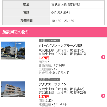
交通
東武東上線 新河岸駅
電話
049-238-8931
営業時間
10：30～23：30
施設周辺の物件
賃貸｜アパート
クレイノゾンネンブルーメ川越
東武東上線「新河岸」駅 徒歩4分
東武東上線「上福岡」駅 徒歩30分
9.2万円
間取:
1K
建物面積:
- / 7.74坪
土地面積:
- / -
敷金/礼金:
0ヶ月/1ヶ月
賃貸｜アパート
デクタス ファイン
東武東上線「新河岸」駅 徒歩6分
東武東上線「上福岡」駅 徒歩25分
6.3万円
間取:
1LDK
建物面積:
- / 13.40坪