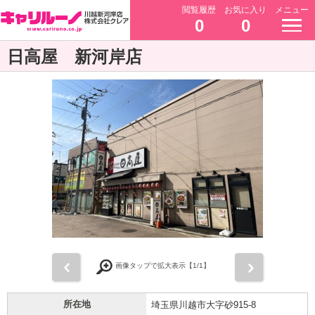
閲覧履歴
お気に入り
メニュー
0
0
日高屋 新河岸店
前
次
画像タップで拡大表示【
1
/1】
所在地
埼玉県川越市大字砂915-8