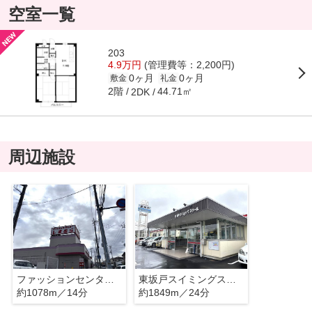
空室一覧
203
4.9万円
(管理費等：2,200円)
0ヶ月
0ヶ月
敷金
礼金
2階
44.71㎡
2DK
周辺施設
ファッションセンターしまむら
東坂戸スイミングスクール
約1078m／14分
約1849m／24分