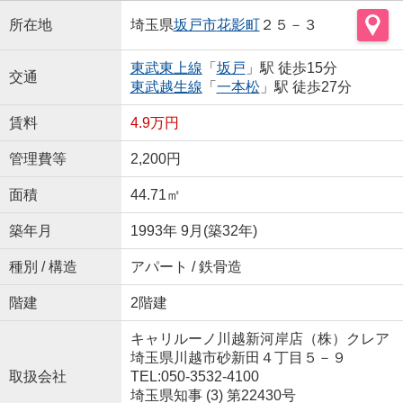
所在地
埼玉県
坂戸市
花影町
２５－３
東武東上線
「
坂戸
」駅 徒歩15分
交通
東武越生線
「
一本松
」駅 徒歩27分
賃料
4.9万円
管理費等
2,200円
面積
44.71㎡
築年月
1993年 9月(築32年)
種別 / 構造
アパート / 鉄骨造
階建
2階建
キャリルーノ川越新河岸店（株）クレア
埼玉県川越市砂新田４丁目５－９
取扱会社
TEL:050-3532-4100
埼玉県知事 (3) 第22430号