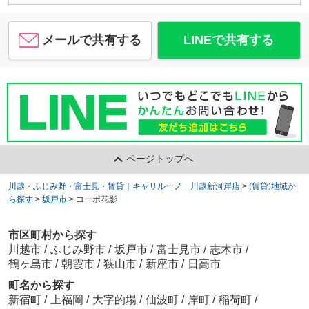
メールで共有する
LINEで共有する
ページトップへ
川越・ふじみ野・富士見・賃貸｜キャリルーノ 川越新河岸店
>
(賃貸)地域か
ら探す
>
坂戸市
>
コーポ花影
市区町村から探す
川越市
/
ふじみ野市
/
坂戸市
/
富士見市
/
志木市
/
鶴ヶ島市
/
朝霞市
/
狭山市
/
新座市
/
日高市
町名から探す
新宿町
/
上福岡
/
大字的場
/
仙波町
/
岸町
/
稲荷町
/