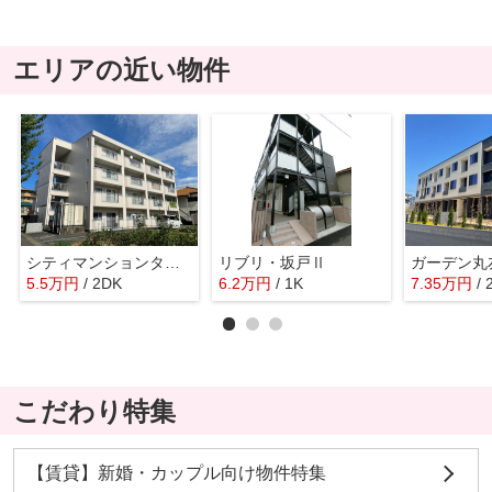
エリアの近い物件
シティマンションタナベ
リブリ・坂戸Ⅱ
ガーデン丸
5.5
万
円
/ 2DK
6.2
万
円
/ 1K
7.35
万
円
/ 
こだわり特集
【賃貸】新婚・カップル向け物件特集