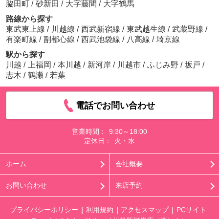
脇田町
/
砂新田
/
大字藤間
/
大字鶴馬
路線から探す
東武東上線
/
川越線
/
西武新宿線
/
東武越生線
/
武蔵野線
/
有楽町線
/
副都心線
/
西武池袋線
/
八高線
/
埼京線
駅から探す
川越
/
上福岡
/
本川越
/
新河岸
/
川越市
/
ふじみ野
/
坂戸
/
志木
/
鶴瀬
/
若葉
電話でお問い合わせ
営業時間：
9:30～18:00
定休日：
火・水
ホーム
会社概要
お問い合わせ
来店予約
プライバシーポリシー
利用規約
アクセスマップ
PCサイト