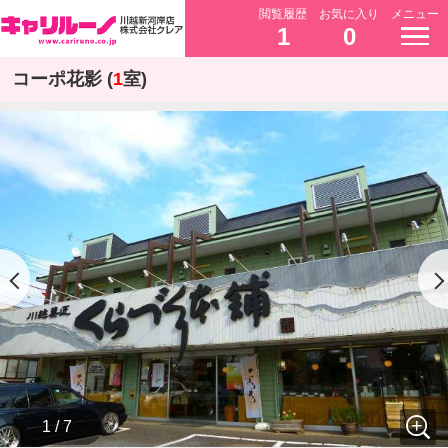
閲覧履歴
お気に入り
メニュー
1
0
コーポ花影 (
1
室)
1 / 7