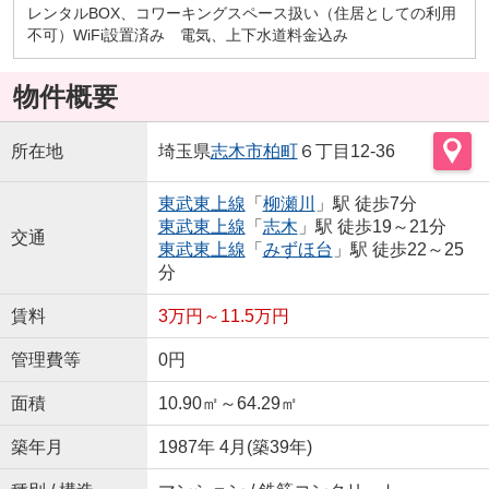
レンタルBOX、コワーキングスペース扱い（住居としての利用
不可）WiFi設置済み 電気、上下水道料金込み
物件概要
所在地
埼玉県
志木市
柏町
６丁目12-36
東武東上線
「
柳瀬川
」駅 徒歩7分
東武東上線
「
志木
」駅 徒歩19～21分
交通
東武東上線
「
みずほ台
」駅 徒歩22～25
分
賃料
3万円～11.5万円
管理費等
0円
面積
10.90㎡～64.29㎡
築年月
1987年 4月(築39年)