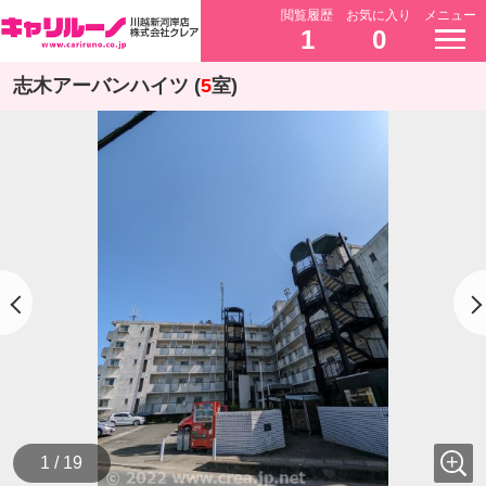
閲覧履歴
お気に入り
メニュー
1
0
志木アーバンハイツ (
5
室)
1 / 19