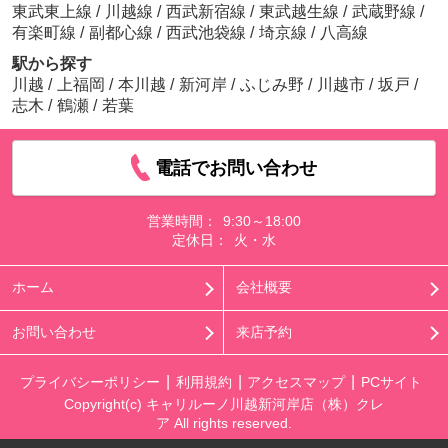
東武東上線
/
川越線
/
西武新宿線
/
東武越生線
/
武蔵野線
/
有楽町線
/
副都心線
/
西武池袋線
/
埼京線
/
八高線
駅から探す
川越
/
上福岡
/
本川越
/
新河岸
/
ふじみ野
/
川越市
/
坂戸
/
志木
/
鶴瀬
/
若葉
電話でお問い合わせ
営業時間：
9:30～18:00
定休日：
火・水
ホーム
会社概要
お問い合わせ
来店予約
プライバシーポリシー
利用規約
アクセスマップ
PCサイト
Copyright(c) キャリルーノ川越新河岸店（株）クレ
ア All rights reserved.