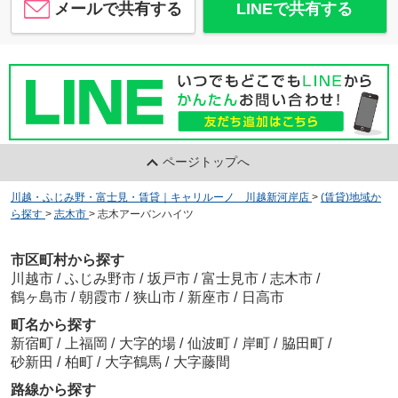
メールで共有する
LINEで共有する
ページトップへ
川越・ふじみ野・富士見・賃貸｜キャリルーノ 川越新河岸店
>
(賃貸)地域か
ら探す
>
志木市
>
志木アーバンハイツ
市区町村から探す
川越市
/
ふじみ野市
/
坂戸市
/
富士見市
/
志木市
/
鶴ヶ島市
/
朝霞市
/
狭山市
/
新座市
/
日高市
町名から探す
新宿町
/
上福岡
/
大字的場
/
仙波町
/
岸町
/
脇田町
/
砂新田
/
柏町
/
大字鶴馬
/
大字藤間
路線から探す