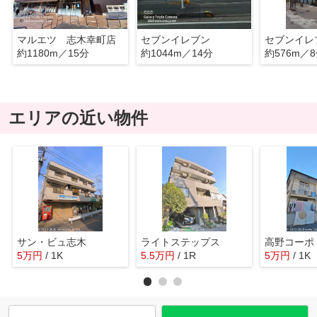
マルエツ 志木幸町店
セブンイレブン
約1180m／15分
約1044m／14分
約576m／
エリアの近い物件
サン・ビュ志木
ライトステップス
高野コーポ
5
万
円
/ 1K
5.5
万
円
/ 1R
5
万
円
/ 1K