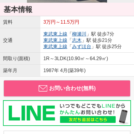
基本情報
賃料
3万円～11.5万円
東武東上線
「
柳瀬川
」駅 徒歩7分
交通
東武東上線
「
志木
」駅 徒歩21分
東武東上線
「
みずほ台
」駅 徒歩25分
間取り(面積)
1R～3LDK(10.90㎡～64.29㎡)
築年月
1987年 4月(築39年)
お問い合わせ(無料)