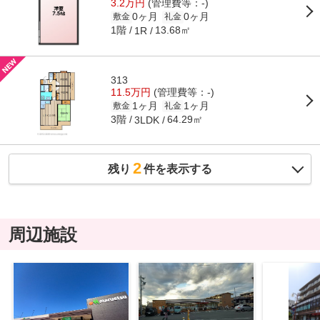
3.2万円
(管理費等：-)
0ヶ月
0ヶ月
敷金
礼金
1階
13.68㎡
1R
313
11.5万円
(管理費等：-)
1ヶ月
1ヶ月
敷金
礼金
3階
64.29㎡
3LDK
2
残り
件を表示する
周辺施設