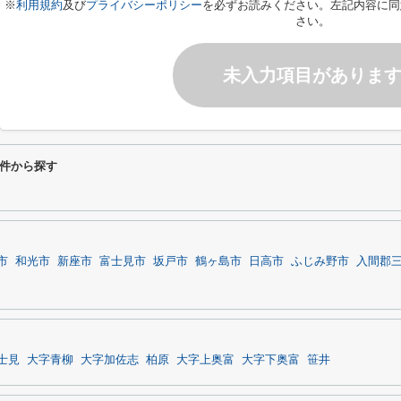
※
利用規約
及び
プライバシーポリシー
を必ずお読みください。左記内容に同
さい。
未入力項目がありま
件から探す
市
和光市
新座市
富士見市
坂戸市
鶴ヶ島市
日高市
ふじみ野市
入間郡
士見
大字青柳
大字加佐志
柏原
大字上奥富
大字下奥富
笹井