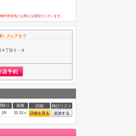
の物件所在地とは異なる場合がございます。
株）クレアまで
田４丁目５－９
間取り
面積
詳細
検討リスト
1R
35.52㎡
詳細を見る
追加する