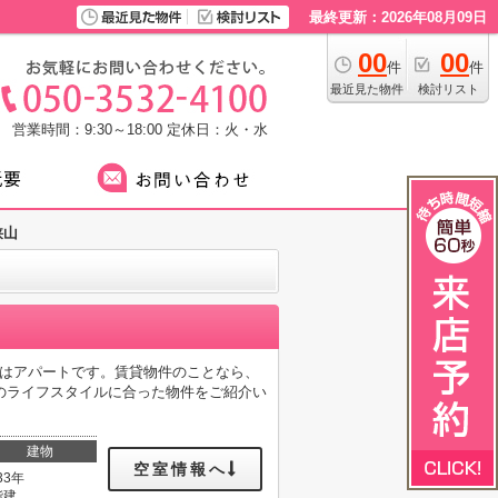
最終更新：2026年08月09日
00
00
件
件
最近見た物件
検討リスト
営業時間：9:30～18:00
定休日：火・水
狭山
件はアパートです。賃貸物件のことなら、
のライフスタイルに合った物件をご紹介い
建物
空室情報へ
33年
階建