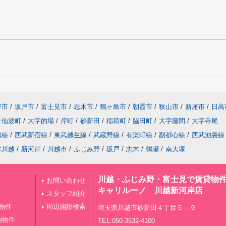
野市
/
坂戸市
/
富士見市
/
志木市
/
鶴ヶ島市
/
朝霞市
/
狭山市
/
新座市
/
日高
仙波町
/
大字的場
/
岸町
/
砂新田
/
稲荷町
/
脇田町
/
大字藤間
/
大字寺尾
越線
/
西武新宿線
/
東武越生線
/
武蔵野線
/
有楽町線
/
副都心線
/
西武池袋線
本川越
/
新河岸
/
川越市
/
ふじみ野
/
坂戸
/
志木
/
鶴瀬
/
南大塚
川越・ふじみ野・富士見で賃貸物
お問い合わせ
キャリルーノ 川越新河岸店
スタッフ紹介
物件
周辺施設検索
埼玉県川越市砂新田４丁目５－９
内物件
TEL:050-3532-4100