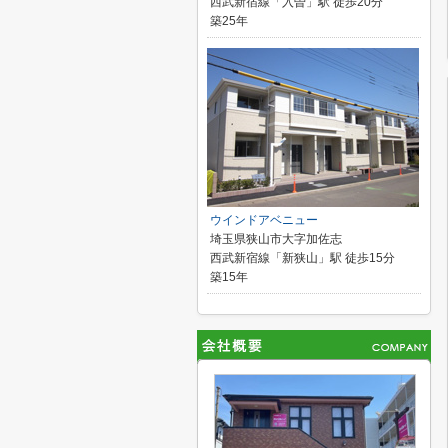
西武新宿線「入曽」駅 徒歩20分
築25年
ウインドアベニュー
埼玉県狭山市大字加佐志
西武新宿線「新狭山」駅 徒歩15分
築15年