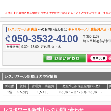
※地図上に表示される物件の位置は付近住所に所在することを表すものであり、実際
レスポワール新狭山
へのお問い合わせは
キャリルーノ川越新河岸店（
050-3532-4100
〒350-1137
埼玉県川越市砂新
9:30～18:00 定休日:火・水
レスポワール新狭山
の空室情報
所在階
賃料
管理費・共益費
敷金/礼金/保証金/償却/敷引
1階
5.5万円
5,500円
/
/
/
/
0ヶ月
1ヶ月
2ヶ月
2ヶ月
-
レスポワール新狭山
へのお問い合わせ