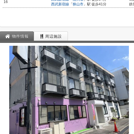
16
西武新宿線
「
狭山市
」駅 徒歩41分
鉄
物件情報
周辺施設