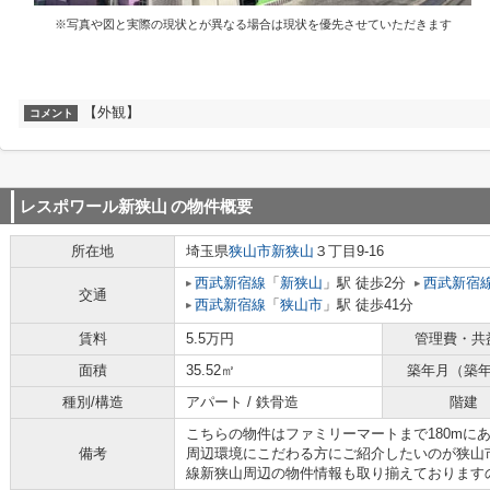
※写真や図と実際の現状とが異なる場合は現状を優先させていただきます
【外観】
コメント
レスポワール新狭山
の物件概要
所在地
埼玉県
狭山市
新狭山
３丁目9-16
西武新宿線
「
新狭山
」駅 徒歩2分
西武新宿
交通
西武新宿線
「
狭山市
」駅 徒歩41分
賃料
5.5万円
管理費・共
面積
35.52㎡
築年月（築
種別/構造
アパート / 鉄骨造
階建
こちらの物件はファミリーマートまで180mに
備考
周辺環境にこだわる方にご紹介したいのが狭山
線新狭山周辺の物件情報も取り揃えております