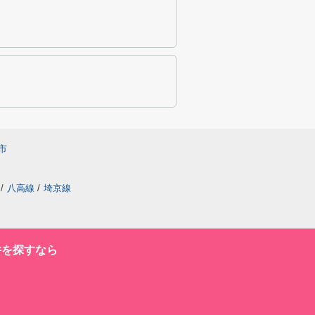
市
/
八高線
/
埼京線
件を探すなら