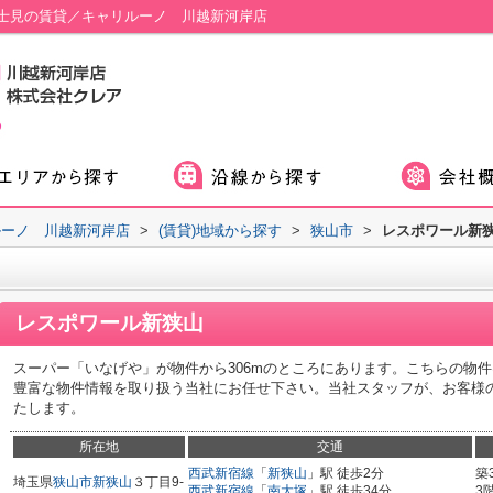
士見の賃貸／キャリルーノ 川越新河岸店
ルーノ 川越新河岸店
>
(賃貸)地域から探す
>
狭山市
>
レスポワール新
レスポワール新狭山
スーパー「いなげや」が物件から306mのところにあります。こちらの物
豊富な物件情報を取り扱う当社にお任せ下さい。当社スタッフが、お客様
たします。
所在地
交通
西武新宿線
「
新狭山
」駅 徒歩2分
築
埼玉県
狭山市
新狭山
３丁目9-
西武新宿線
「
南大塚
」駅 徒歩34分
3