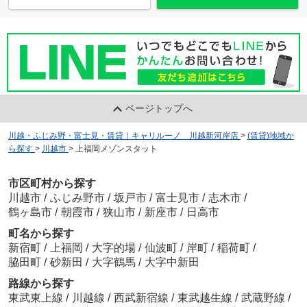
ページトップへ
川越・ふじみ野・富士見・賃貸｜キャリルーノ 川越新河岸店
>
(賃貸)地域か
ら探す
>
川越市
>
上福岡メゾンスタット
市区町村から探す
川越市
/
ふじみ野市
/
坂戸市
/
富士見市
/
志木市
/
鶴ヶ島市
/
朝霞市
/
狭山市
/
新座市
/
日高市
町名から探す
新宿町
/
上福岡
/
大字的場
/
仙波町
/
岸町
/
稲荷町
/
脇田町
/
砂新田
/
大字鶴馬
/
大字中新田
路線から探す
東武東上線
/
川越線
/
西武新宿線
/
東武越生線
/
武蔵野線
/