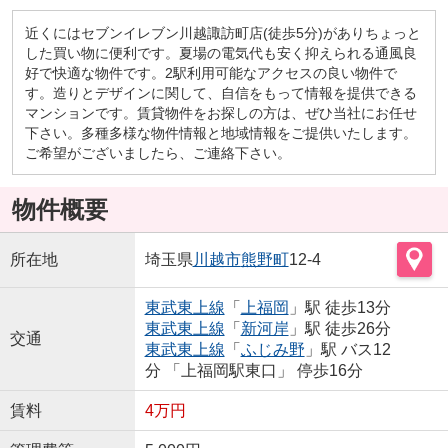
近くにはセブンイレブン川越諏訪町店(徒歩5分)がありちょっと
した買い物に便利です。夏場の電気代も安く抑えられる通風良
好で快適な物件です。2駅利用可能なアクセスの良い物件で
す。造りとデザインに関して、自信をもって情報を提供できる
マンションです。賃貸物件をお探しの方は、ぜひ当社にお任せ
下さい。多種多様な物件情報と地域情報をご提供いたします。
ご希望がございましたら、ご連絡下さい。
物件概要
所在地
埼玉県
川越市
熊野町
12-4
東武東上線
「
上福岡
」駅 徒歩13分
東武東上線
「
新河岸
」駅 徒歩26分
交通
東武東上線
「
ふじみ野
」駅 バス12
分 「上福岡駅東口」 停歩16分
賃料
4万円