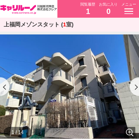
閲覧履歴
お気に入り
メニュー
1
0
上福岡メゾンスタット (
1
室)
1 / 14