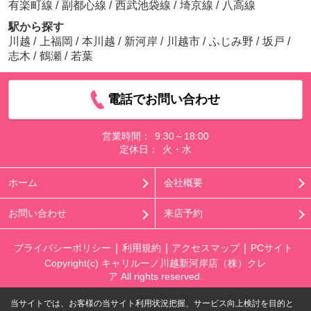
有楽町線
/
副都心線
/
西武池袋線
/
埼京線
/
八高線
駅から探す
川越
/
上福岡
/
本川越
/
新河岸
/
川越市
/
ふじみ野
/
坂戸
/
志木
/
鶴瀬
/
若葉
電話でお問い合わせ
営業時間：
9:30～18:00
定休日：
火・水
ホーム
会社概要
お問い合わせ
来店予約
プライバシーポリシー
利用規約
アクセスマップ
PCサイト
Copyright(c) キャリルーノ川越新河岸店（株）クレ
ア All rights reserved.
当サイトでは、お客様の当サイト利用状況把握、サービス向上検討を目的と