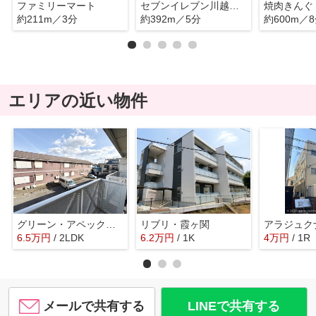
ファミリーマート
セブンイレブン川越諏訪町店
焼肉きんぐ
約211m／3分
約392m／5分
約600m／
エリアの近い物件
グリーン・アペックスA棟
リブリ・霞ヶ関
アラジュク
6.5
万
円
/ 2LDK
6.2
万
円
/ 1K
4
万
円
/ 1R
メールで共有する
LINEで共有する