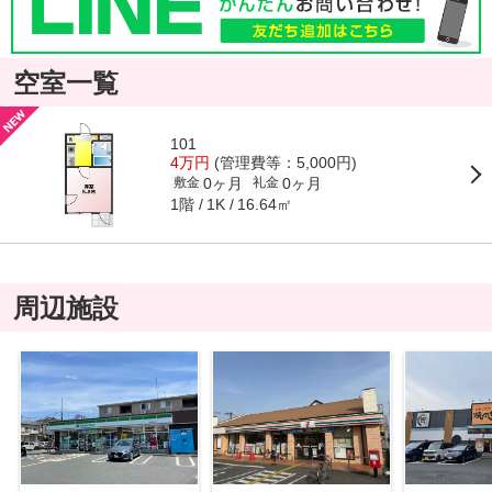
空室一覧
101
4万円
(管理費等：5,000円)
0ヶ月
0ヶ月
敷金
礼金
1階
16.64㎡
1K
周辺施設