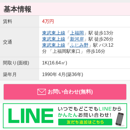
基本情報
賃料
4万円
東武東上線
「
上福岡
」駅 徒歩13分
東武東上線
「
新河岸
」駅 徒歩26分
交通
東武東上線
「
ふじみ野
」駅 バス12
分 「上福岡駅東口」 停歩16分
間取り(面積)
1K(16.64㎡)
築年月
1990年 4月(築36年)
お問い合わせ(無料)