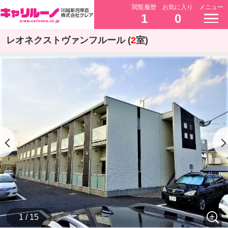
閲覧履歴
お気に入り
メニュー
1
0
レオネクストヴァンフルール (
2
室)
1 / 15