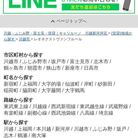
ページトップへ
川越・ふじみ野・富士見・賃貸｜キャリルーノ 川越新河岸店
>
(賃貸)地域か
ら探す
>
川越市
>
レオネクストヴァンフルール
市区町村から探す
川越市
/
ふじみ野市
/
坂戸市
/
富士見市
/
志木市
/
鶴ヶ島市
/
朝霞市
/
狭山市
/
新座市
/
日高市
町名から探す
新宿町
/
上福岡
/
大字的場
/
仙波町
/
岸町
/
砂新田
/
稲荷町
/
脇田町
/
大字藤間
/
大字鶴馬
路線から探す
東武東上線
/
川越線
/
西武新宿線
/
東武越生線
/
武蔵野線
/
有楽町線
/
副都心線
/
西武池袋線
/
八高線
/
埼京線
駅から探す
川越
/
上福岡
/
本川越
/
新河岸
/
川越市
/
ふじみ野
/
坂戸
/
志木
/
鶴瀬
/
南大塚