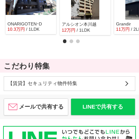
ONARIGOTENｰD
Grandir
アルシオン本川越
10.3
万
円
/ 1LDK
11
万
円
/ 2
12
万
円
/ 1LDK
こだわり特集
【賃貸】セキュリティ物件特集
メールで共有する
LINEで共有する