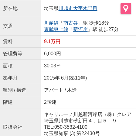
所在地
埼玉県
川越市
大字木野目
川越線
「
南古谷
」駅 徒歩18分
交通
東武東上線
「
新河岸
」駅 徒歩27分
賃料
9.1万円
管理費等
6,000円
面積
30.03㎡
築年月
2015年 6月(築11年)
種別 / 構造
アパート / 木造
階建
2階建
キャリルーノ川越新河岸店（株）クレア
埼玉県川越市砂新田４丁目５－９
取扱会社
TEL:050-3532-4100
埼玉県知事 (3) 第22430号