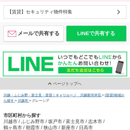
【賃貸】セキュリティ物件特集
メールで共有する
LINEで共有する
ページトップへ
川越・ふじみ野・富士見・賃貸｜キャリルーノ 川越新河岸店
>
(賃貸)地域か
ら探す
>
川越市
>
グレーシア
市区町村から探す
川越市
/
ふじみ野市
/
坂戸市
/
富士見市
/
志木市
/
鶴ヶ島市
/
朝霞市
/
狭山市
/
新座市
/
日高市