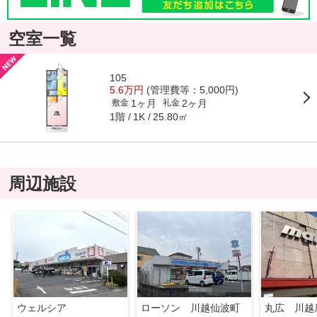
空室一覧
105
5.6万円
(管理費等：5,000円)
1ヶ月
2ヶ月
敷金
礼金
1階
25.80㎡
1K
周辺施設
ウェルシア
ローソン 川越仙波町
丸広 川越