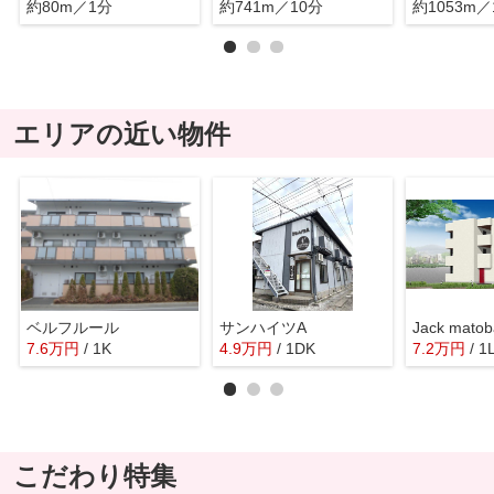
約80m／1分
約741m／10分
約1053m／
エリアの近い物件
ベルフルール
サンハイツA
Jack mato
7.6
万
円
/ 1K
4.9
万
円
/ 1DK
7.2
万
円
/ 1
こだわり特集