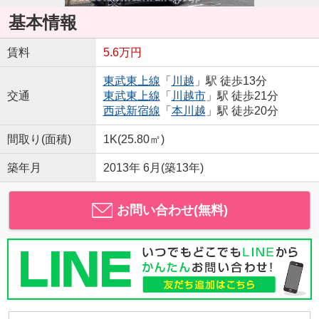
基本情報
賃料
5.6万円
東武東上線
「
川越
」駅 徒歩13分
交通
東武東上線
「
川越市
」駅 徒歩21分
西武新宿線
「
本川越
」駅 徒歩20分
間取り(面積)
1K(25.80㎡)
築年月
2013年 6月(築13年)
お問い合わせ(無料)