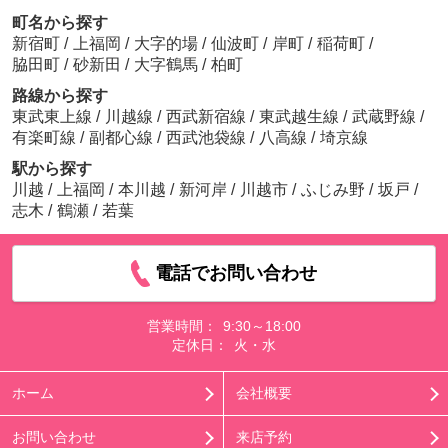
町名から探す
新宿町
/
上福岡
/
大字的場
/
仙波町
/
岸町
/
稲荷町
/
脇田町
/
砂新田
/
大字鶴馬
/
柏町
路線から探す
東武東上線
/
川越線
/
西武新宿線
/
東武越生線
/
武蔵野線
/
有楽町線
/
副都心線
/
西武池袋線
/
八高線
/
埼京線
駅から探す
川越
/
上福岡
/
本川越
/
新河岸
/
川越市
/
ふじみ野
/
坂戸
/
志木
/
鶴瀬
/
若葉
電話でお問い合わせ
営業時間：
9:30～18:00
定休日：
火・水
ホーム
会社概要
お問い合わせ
来店予約