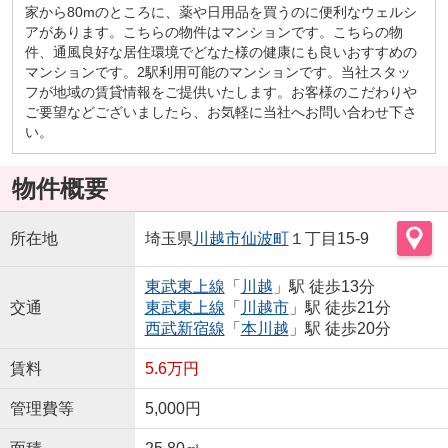
家から80mのところに、薬や日用品を買うのに便利なウェルシ
アがあります。こちらの物件はマンションです。こちらの物
件、通風良好な居住環境でどなた様の健康にも良いおすすめの
マンションです。2駅利用可能のマンションです。当社スタッ
フが地域の賃貸情報をご提供いたします。お客様のこだわりや
ご要望などございましたら、お気軽に当社へお問い合わせ下さ
い。
物件概要
所在地
埼玉県
川越市
仙波町
１丁目15-9
東武東上線
「
川越
」駅 徒歩13分
交通
東武東上線
「
川越市
」駅 徒歩21分
西武新宿線
「
本川越
」駅 徒歩20分
賃料
5.6万円
管理費等
5,000円