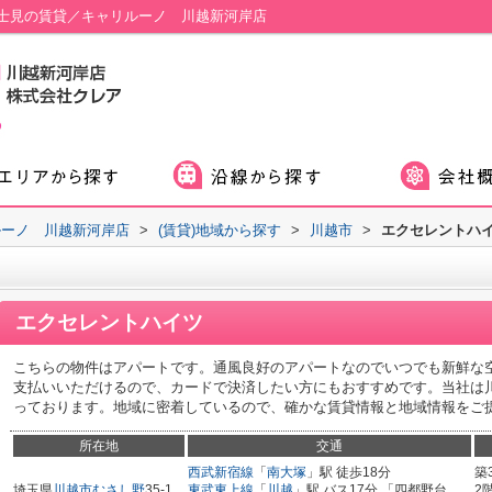
士見の賃貸／キャリルーノ 川越新河岸店
ルーノ 川越新河岸店
>
(賃貸)地域から探す
>
川越市
>
エクセレントハ
エクセレントハイツ
こちらの物件はアパートです。通風良好のアパートなのでいつでも新鮮な
支払いいただけるので、カードで決済したい方にもおすすめです。当社は
っております。地域に密着しているので、確かな賃貸情報と地域情報をご
所在地
交通
西武新宿線
「
南大塚
」駅 徒歩18分
築
埼玉県
川越市
むさし野
35-1
東武東上線
「
川越
」駅 バス17分 「四都野台
2