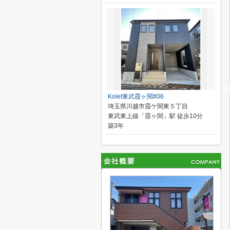
Kolet東武霞ヶ関#06
埼玉県川越市霞ケ関東５丁目
東武東上線「霞ヶ関」駅 徒歩10分
築3年