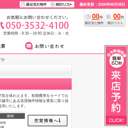
最終更新：2026年08月08日
00
00
件
件
最近見た物件
検討リスト
営業時間：9:30～18:00
定休日：火・水
イツ
空気を味わえます。初期費用をカードでお
川越市にある賃貸物件情報を豊富に取り扱
提供いたします。
建物
空室情報へ
36年
階建