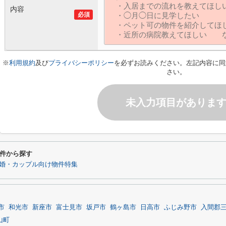
内容
必須
※
利用規約
及び
プライバシーポリシー
を必ずお読みください。左記内容に同
さい。
未入力項目がありま
件から探す
婚・カップル向け物件特集
市
和光市
新座市
富士見市
坂戸市
鶴ヶ島市
日高市
ふじみ野市
入間郡
山町