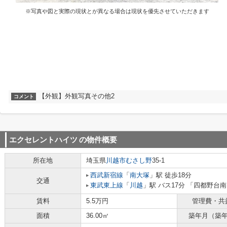
※写真や図と実際の現状とが異なる場合は現状を優先させていただきます
【外観】外観写真その他2
コメント
エクセレントハイツ
の物件概要
所在地
埼玉県
川越市
むさし野
35-1
西武新宿線
「
南大塚
」駅 徒歩18分
交通
東武東上線
「
川越
」駅 バス17分 「四都野台南
賃料
5.5万円
管理費・共
面積
36.00㎡
築年月（築