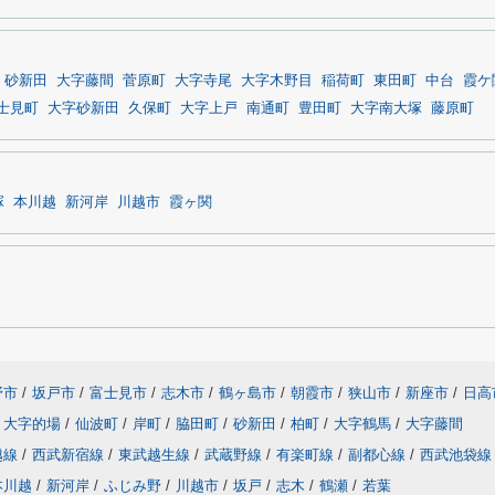
砂新田
大字藤間
菅原町
大字寺尾
大字木野目
稲荷町
東田町
中台
霞ケ
士見町
大字砂新田
久保町
大字上戸
南通町
豊田町
大字南大塚
藤原町
塚
本川越
新河岸
川越市
霞ヶ関
野市
/
坂戸市
/
富士見市
/
志木市
/
鶴ヶ島市
/
朝霞市
/
狭山市
/
新座市
/
日高
大字的場
/
仙波町
/
岸町
/
脇田町
/
砂新田
/
柏町
/
大字鶴馬
/
大字藤間
越線
/
西武新宿線
/
東武越生線
/
武蔵野線
/
有楽町線
/
副都心線
/
西武池袋線
本川越
/
新河岸
/
ふじみ野
/
川越市
/
坂戸
/
志木
/
鶴瀬
/
若葉