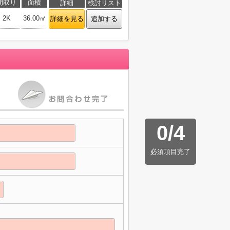
間取り
面積
詳細
検討リスト
2K
36.00㎡
詳細を見る
追加する
0
/
4
必須項目完了
】