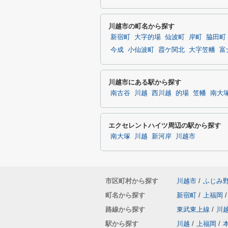
川越市の町名から探す
新宿町
大字的場
仙波町
岸町
脇田町
今成
小仙波町
霞ケ関北
大字笠幡
富
川越市にある駅から探す
南古谷
川越
西川越
的場
笠幡
南大
エクセレントハイツ周辺の駅から探す
南大塚
川越
新河岸
川越市
市区町村から探す
川越市
/
ふじみ
町名から探す
新宿町
/
上福岡
/
路線から探す
東武東上線
/
川
駅から探す
川越
/
上福岡
/