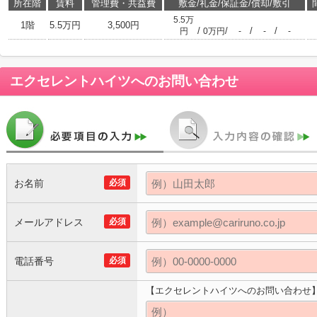
所在階
賃料
管理費・共益費
敷金/礼金/保証金/償却/敷引
5.5万
1階
5.5万円
3,500円
/
/
/
/
円
0万円
-
-
-
エクセレントハイツ
へのお問い合わせ
お名前
必須
メールアドレス
必須
電話番号
必須
【エクセレントハイツへのお問い合わせ