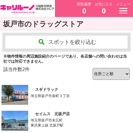
閲覧履歴
お気に入り
メニュー
0
0
坂戸市のドラッグストア
スポットを絞り込む
※物件情報の周辺施設紹介のページであり、各店舗への問い合わせは当
社では対応できません。
該当件数
2
件
スギドラック
埼玉県坂戸市泉町３丁目
-
セイムス 北坂戸店
埼玉県坂戸市末広町
東武東上線 北坂戸駅
-