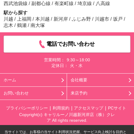
西武池袋線
/
副都心線
/
有楽町線
/
埼京線
/
八高線
駅から探す
川越
/
上福岡
/
本川越
/
新河岸
/
ふじみ野
/
川越市
/
坂戸
/
志木
/
鶴瀬
/
南大塚
電話でお問い合わせ
営業時間：
9:30～18:00
定休日：
火・水
ホーム
会社概要
お問い合わせ
来店予約
プライバシーポリシー
利用規約
アクセスマップ
PCサイト
Copyright(c) キャリルーノ川越新河岸店（株）クレ
ア All rights reserved.
当サイトでは、お客様の当サイト利用状況把握、サービス向上検討を目的と