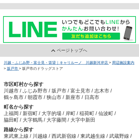
ページトップへ
川越・ふじみ野・富士見・賃貸｜キャリルーノ 川越新河岸店
>
周辺施設案内
>
坂戸市
>
坂戸市のドラッグストア
市区町村から探す
川越市
/
ふじみ野市
/
坂戸市
/
富士見市
/
志木市
/
鶴ヶ島市
/
朝霞市
/
狭山市
/
新座市
/
日高市
町名から探す
上福岡
/
新宿町
/
大字的場
/
岸町
/
稲荷町
/
仙波町
/
脇田町
/
大字鶴馬
/
大字藤間
/
大字中新田
路線から探す
東武東上線
/
川越線
/
西武新宿線
/
東武越生線
/
武蔵野線
/