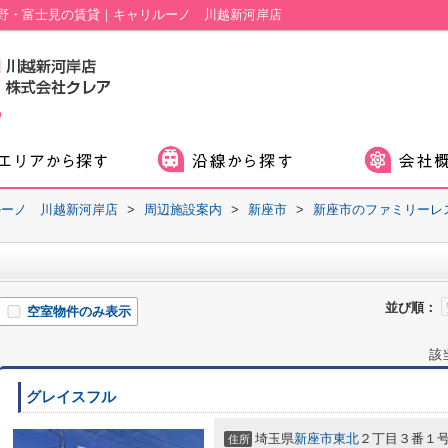
野・富士見の賃貸｜キャリルーノ 川越新河岸店
ルーノ 川越新河岸店
>
周辺施設案内
>
新座市
>
新座市のファミリーレ
並び順：
空室物件のみ表示
該
グレイスフル
埼玉県
新座市
東北
２丁目３番１
住所