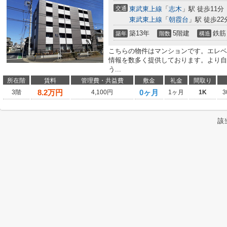
交通
東武東上線
「
志木
」駅 徒歩11分
東武東上線
「
朝霞台
」駅 徒歩22
築13年
5階建
鉄筋
築年
階数
構造
こちらの物件はマンションです。エレベ
情報を数多く提供しております。より自
う...
所在階
賃料
管理費・共益費
敷金
礼金
間取り
8.2
万円
0ヶ月
3階
4,100円
1ヶ月
1K
3
該