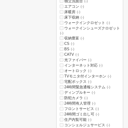
独立洗面台
(-)
エアコン
(-)
床暖房
(-)
床下収納
(-)
ウォークインクロゼット
(-)
ウォークインシューズクロゼット
(-)
収納豊富
(-)
CS
(-)
BS
(-)
CATV
(-)
光ファイバー
(-)
インターネット対応
(-)
オートロック
(-)
TVモニタ付インターホン
(-)
宅配ボックス
(-)
24時間緊急通報システム
(-)
ディンプルキー
(-)
防犯カメラ
(-)
24時間有人管理
(-)
フロントサービス
(-)
24時間ゴミ出し可
(-)
住戸内覧可能
(-)
コンシェルジュサービス
(-)