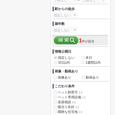
～
駅からの徒歩
築年数
1
件が該当
情報公開日
指定しない
本日
3日以内
1週間以内
画像・動画あり
画像あり
動画あり
こだわり条件
ペット飼育可
(-)
ペット専用設備
(-)
楽器相談
(-)
陽当り良好
(-)
閑静な住宅地
(-)