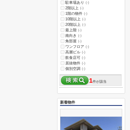
駐車場あり
(-)
2階以上
(-)
1階の物件
(-)
10階以上
(-)
20階以上
(-)
最上階
(-)
南向き
(-)
角部屋
(-)
ワンフロア
(-)
高層ビル
(-)
飲食店可
(-)
居抜物件
(-)
個別空調
(-)
1
件が該当
新着物件