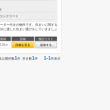
分
コンクリート
ーター付きの物件です。住まいに関する
分に適した住まい選びをしていきましょ
面積
詳細
検討リスト
0.31㎡
詳細を見る
追加する
1
1
1-1
当公開件数
件 空き数
件
件表示