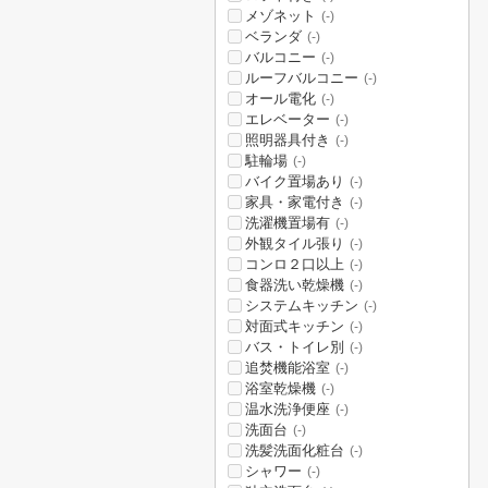
メゾネット
(-)
ベランダ
(-)
バルコニー
(-)
ルーフバルコニー
(-)
オール電化
(-)
エレベーター
(-)
照明器具付き
(-)
駐輪場
(-)
バイク置場あり
(-)
家具・家電付き
(-)
洗濯機置場有
(-)
外観タイル張り
(-)
コンロ２口以上
(-)
食器洗い乾燥機
(-)
システムキッチン
(-)
対面式キッチン
(-)
バス・トイレ別
(-)
追焚機能浴室
(-)
浴室乾燥機
(-)
温水洗浄便座
(-)
洗面台
(-)
洗髪洗面化粧台
(-)
シャワー
(-)