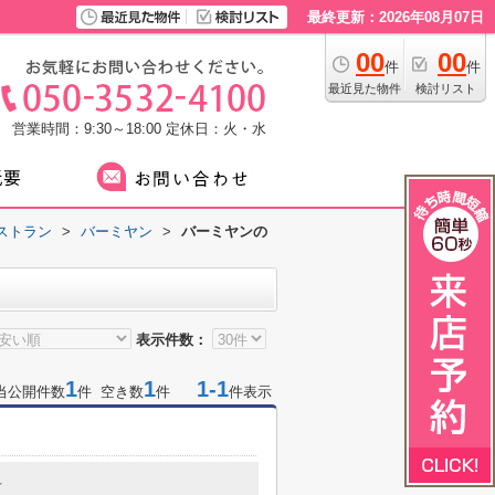
最終更新：2026年08月07日
00
00
件
件
最近見た物件
検討リスト
営業時間：9:30～18:00
定休日：火・水
ストラン
>
バーミヤン
>
バーミヤンの
表示件数：
1
1
1-1
当公開件数
件 空き数
件
件表示
号