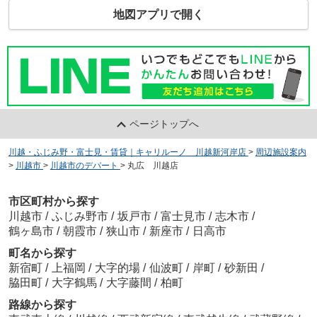
地図アプリで開く
ページトップへ
川越・ふじみ野・富士見・賃貸｜キャリルーノ 川越新河岸店
>
周辺施設案内
>
川越市
>
川越市のデパート
>
丸広 川越店
市区町村から探す
川越市
/
ふじみ野市
/
坂戸市
/
富士見市
/
志木市
/
鶴ヶ島市
/
朝霞市
/
狭山市
/
新座市
/
日高市
町名から探す
新宿町
/
上福岡
/
大字的場
/
仙波町
/
岸町
/
砂新田
/
脇田町
/
大字鶴馬
/
大字藤間
/
柏町
路線から探す