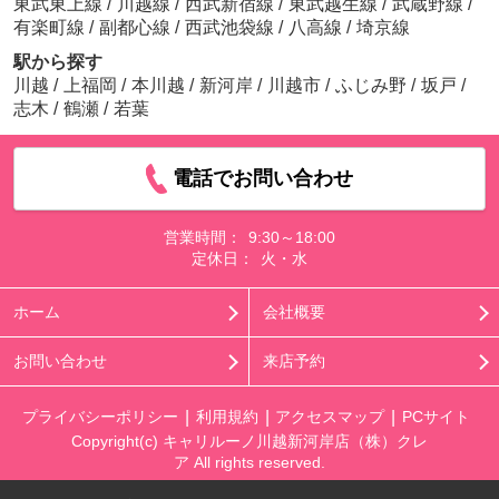
東武東上線
/
川越線
/
西武新宿線
/
東武越生線
/
武蔵野線
/
有楽町線
/
副都心線
/
西武池袋線
/
八高線
/
埼京線
駅から探す
川越
/
上福岡
/
本川越
/
新河岸
/
川越市
/
ふじみ野
/
坂戸
/
志木
/
鶴瀬
/
若葉
電話でお問い合わせ
営業時間：
9:30～18:00
定休日：
火・水
ホーム
会社概要
お問い合わせ
来店予約
プライバシーポリシー
利用規約
アクセスマップ
PCサイト
Copyright(c) キャリルーノ川越新河岸店（株）クレ
ア All rights reserved.