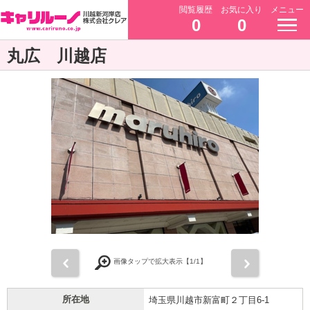
閲覧履歴
お気に入り
メニュー
0
0
丸広 川越店
前
次
画像タップで拡大表示【
1
/1】
所在地
埼玉県川越市新富町２丁目6-1