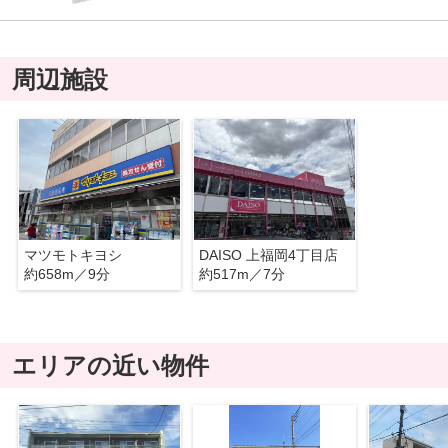
周辺施設
マツモトキヨシ
DAISO 上福岡4丁目店
約658m／9分
約517m／7分
エリアの近い物件