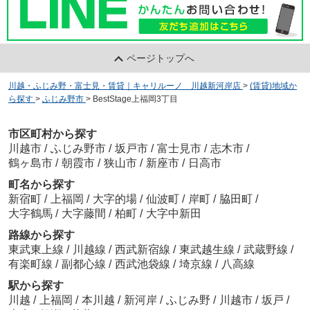
ページトップへ
川越・ふじみ野・富士見・賃貸｜キャリルーノ 川越新河岸店
>
(賃貸)地域か
ら探す
>
ふじみ野市
>
BestStage上福岡3丁目
市区町村から探す
川越市
/
ふじみ野市
/
坂戸市
/
富士見市
/
志木市
/
鶴ヶ島市
/
朝霞市
/
狭山市
/
新座市
/
日高市
町名から探す
新宿町
/
上福岡
/
大字的場
/
仙波町
/
岸町
/
脇田町
/
大字鶴馬
/
大字藤間
/
柏町
/
大字中新田
路線から探す
東武東上線
/
川越線
/
西武新宿線
/
東武越生線
/
武蔵野線
/
有楽町線
/
副都心線
/
西武池袋線
/
埼京線
/
八高線
駅から探す
川越
/
上福岡
/
本川越
/
新河岸
/
ふじみ野
/
川越市
/
坂戸
/