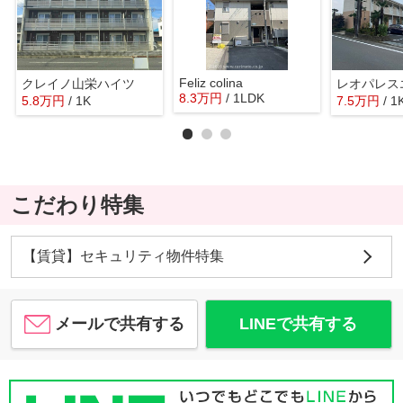
Feliz colina
クレイノ山栄ハイツ
レオパレス
8.3
万
円
/ 1LDK
5.8
万
円
/ 1K
7.5
万
円
/ 1
こだわり特集
【賃貸】セキュリティ物件特集
メールで共有する
LINEで共有する