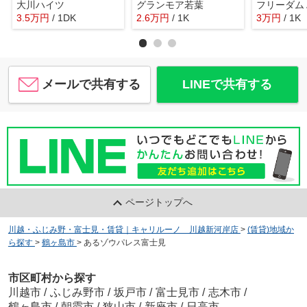
大川ハイツ
グランモア若葉
フリーダム
3.5
万
円
/ 1DK
2.6
万
円
/ 1K
3
万
円
/ 1K
メールで共有する
LINEで共有する
ページトップへ
川越・ふじみ野・富士見・賃貸｜キャリルーノ 川越新河岸店
>
(賃貸)地域か
ら探す
>
鶴ヶ島市
>
あるゾウパレス富士見
市区町村から探す
川越市
/
ふじみ野市
/
坂戸市
/
富士見市
/
志木市
/
鶴ヶ島市
/
朝霞市
/
狭山市
/
新座市
/
日高市