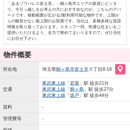
「あるゾウパレス富士見」：鶴ヶ島市エリアの新居にピッタ
リ。今引っ越しをお考えの方におすすめなのが、こちらのアパ
ートです。移動範囲が広がる2駅利用可能な物件です。上階か
らの騒音がない最上階のお部屋です。当社は、多種多様な賃貸
情報を取り扱っております。スタッフ一同、快適な住まいをご
提供いただけるよう、全力で努めてまいりますので、ぜひ当社
にお任せ下さい。
物件概要
所在地
埼玉県
鶴ヶ島市
富士見
５丁目8-19
東武東上線
「
若葉
」駅 徒歩21分
交通
東武東上線
「
鶴ヶ島
」駅 徒歩27分
東武東上線
「
坂戸
」駅 徒歩44分
賃料
-
管理費等
-