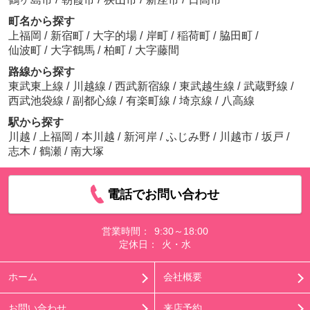
町名から探す
上福岡
/
新宿町
/
大字的場
/
岸町
/
稲荷町
/
脇田町
/
仙波町
/
大字鶴馬
/
柏町
/
大字藤間
路線から探す
東武東上線
/
川越線
/
西武新宿線
/
東武越生線
/
武蔵野線
/
西武池袋線
/
副都心線
/
有楽町線
/
埼京線
/
八高線
駅から探す
川越
/
上福岡
/
本川越
/
新河岸
/
ふじみ野
/
川越市
/
坂戸
/
志木
/
鶴瀬
/
南大塚
電話でお問い合わせ
営業時間：
9:30～18:00
定休日：
火・水
ホーム
会社概要
お問い合わせ
来店予約