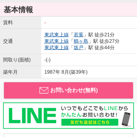
基本情報
賃料
-
東武東上線
「
若葉
」駅 徒歩21分
交通
東武東上線
「
鶴ヶ島
」駅 徒歩27分
東武東上線
「
坂戸
」駅 徒歩44分
間取り(面積)
-(-)
築年月
1987年 8月(築39年)
お問い合わせ(無料)