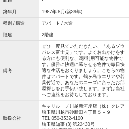
面積
-
築年月
1987年 8月(築39年)
種別 / 構造
アパート / 木造
階建
2階建
ぜひ一度見ていただきたい、「あるゾウ
パレス富士見」です。よくお出かけをす
る方にも便利な、2駅利用可能な物件で
す。優雅に快適に暮らせる物件で毎日快
備考
適な生活をおくりましょう。こちらの物
件はアパートです。鶴ヶ島市エリアや若
葉付近で、あなたのニーズに合ったお部
屋探しをお手伝い致します。まずは当社
へご連絡をお待ちしております。
キャリルーノ川越新河岸店（株）クレア
埼玉県川越市砂新田４丁目５－９
取扱会社
TEL:050-3532-4100
埼玉県知事 (3) 第22430号