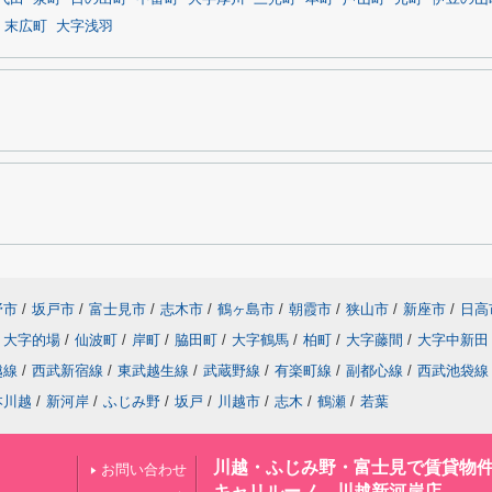
末広町
大字浅羽
野市
/
坂戸市
/
富士見市
/
志木市
/
鶴ヶ島市
/
朝霞市
/
狭山市
/
新座市
/
日高
大字的場
/
仙波町
/
岸町
/
脇田町
/
大字鶴馬
/
柏町
/
大字藤間
/
大字中新田
越線
/
西武新宿線
/
東武越生線
/
武蔵野線
/
有楽町線
/
副都心線
/
西武池袋線
本川越
/
新河岸
/
ふじみ野
/
坂戸
/
川越市
/
志木
/
鶴瀬
/
若葉
川越・ふじみ野・富士見で賃貸物
お問い合わせ
キャリルーノ 川越新河岸店