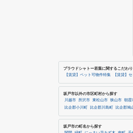
プラウドシャトー若葉に関するこだわり
【賃貸】ペット可物件特集
【賃貸】セ
坂戸市以外の市区町村から探す
川越市
所沢市
東松山市
狭山市
朝霞
比企郡小川町
比企郡川島町
比企郡鳩
坂戸市の町名から探す
関間
緑町
にっさい花みず木
南町
千