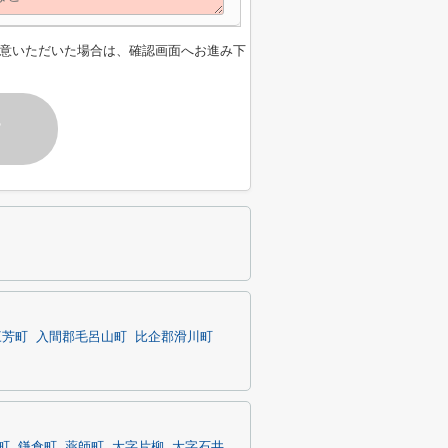
意いただいた場合は、確認画面へお進み下
す
三芳町
入間郡毛呂山町
比企郡滑川町
町
鎌倉町
薬師町
大字片柳
大字石井