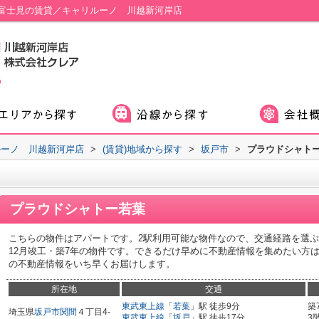
富士見の賃貸／キャリルーノ 川越新河岸店
ルーノ 川越新河岸店
>
(賃貸)地域から探す
>
坂戸市
>
プラウドシャト
プラウドシャトー若葉
こちらの物件はアパートです。2駅利用可能な物件なので、交通経路を選ぶこ
12月竣工・築7年の物件です。できるだけ早めに不動産情報を集めたい方
の不動産情報をいち早くお届けします。
所在地
交通
東武東上線
「
若葉
」駅 徒歩9分
築
埼玉県
坂戸市
関間
４丁目4-
東武東上線
「
坂戸
」駅 徒歩17分
3