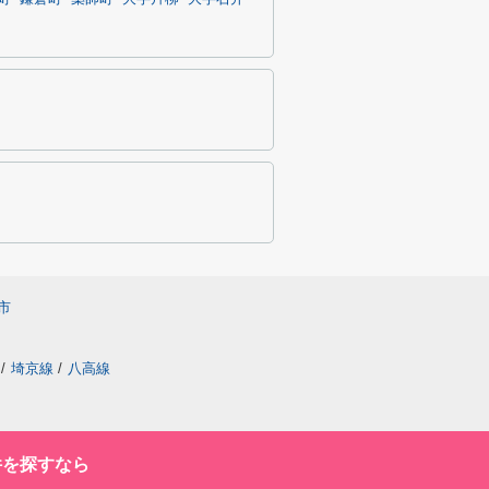
市
/
埼京線
/
八高線
件を探すなら