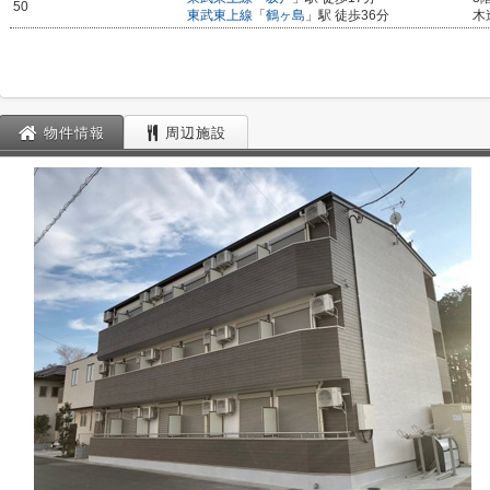
50
東武東上線
「
鶴ヶ島
」駅 徒歩36分
木
物件情報
周辺施設