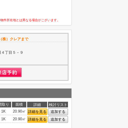
の物件所在地とは異なる場合がございます。
（株）クレアまで
田４丁目５－９
間取り
面積
詳細
検討リスト
1K
20.90㎡
詳細を見る
追加する
1K
20.90㎡
詳細を見る
追加する