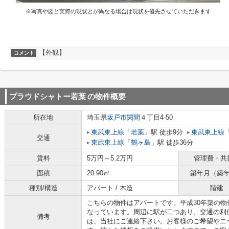
※写真や図と実際の現状とが異なる場合は現状を優先させていただきます
【外観】
コメント
プラウドシャトー若葉
の物件概要
所在地
埼玉県
坂戸市
関間
４丁目4-50
東武東上線
「
若葉
」駅 徒歩9分
東武東上線
交通
東武東上線
「
鶴ヶ島
」駅 徒歩36分
賃料
5万円～5.2万円
管理費・共
面積
20.90㎡
築年月（築
種別/構造
アパート / 木造
階建
こちらの物件はアパートです。平成30年築の
なっています。周辺に駅が二つあり、交通の利
備考
は、当社にご連絡下さい。お客様のご希望やニ