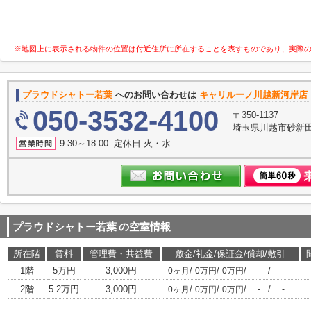
※地図上に表示される物件の位置は付近住所に所在することを表すものであり、実際
プラウドシャトー若葉
へのお問い合わせは
キャリルーノ川越新河岸店
050-3532-4100
〒350-1137
埼玉県川越市砂新
9:30～18:00 定休日:火・水
プラウドシャトー若葉
の空室情報
所在階
賃料
管理費・共益費
敷金/礼金/保証金/償却/敷引
1階
5万円
3,000円
/
/
/
/
0ヶ月
0万円
0万円
-
-
2階
5.2万円
3,000円
/
/
/
/
0ヶ月
0万円
0万円
-
-