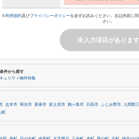
※
利用規約
及び
プライバシーポリシー
を必ずお読みください。左記内容に同
さい。
未入力項目がありま
条件から探す
キュリティ物件特集
市
志木市
和光市
新座市
富士見市
鶴ヶ島市
日高市
ふじみ野市
入間郡
山町
代田
泉町
日の出町
中富町
大字厚川
三光町
本町
芦山町
元町
伊豆の山