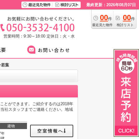
最終更新：2026年08月07日
00
00
件
件
最近見た物件
検討リスト
営業時間：9:30～18:00
定休日：火・水
ー若葉
とができます。ご紹介するのは2018年
は当社スタッフまでご連絡ください。地域
建物
空室情報へ
7年
階建