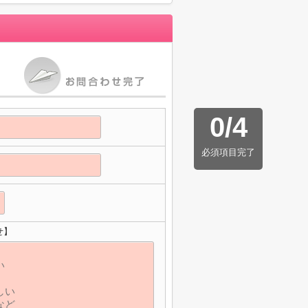
0
/
4
必須項目完了
せ】