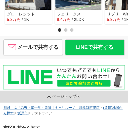
グローレジッド
フェリークス
リブリ・Wald
5.2
万
円
/ 1K
8.4
万
円
/ 2LDK
5.9
万
円
/ 1
メールで共有する
LINEで共有する
ページトップへ
川越・ふじみ野・富士見・賃貸｜キャリルーノ 川越新河岸店
>
(賃貸)地域か
ら探す
>
坂戸市
>
アストライア
市区町村から探す