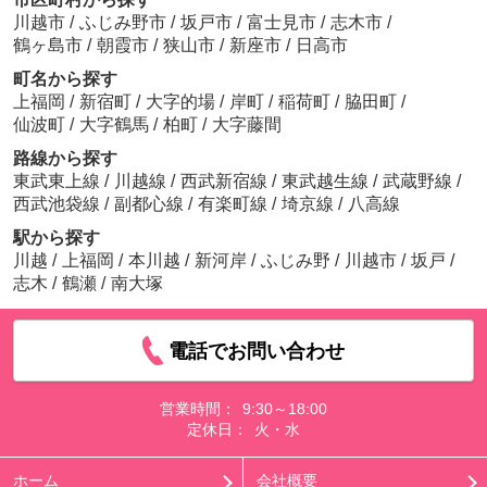
川越市
/
ふじみ野市
/
坂戸市
/
富士見市
/
志木市
/
鶴ヶ島市
/
朝霞市
/
狭山市
/
新座市
/
日高市
町名から探す
上福岡
/
新宿町
/
大字的場
/
岸町
/
稲荷町
/
脇田町
/
仙波町
/
大字鶴馬
/
柏町
/
大字藤間
路線から探す
東武東上線
/
川越線
/
西武新宿線
/
東武越生線
/
武蔵野線
/
西武池袋線
/
副都心線
/
有楽町線
/
埼京線
/
八高線
駅から探す
川越
/
上福岡
/
本川越
/
新河岸
/
ふじみ野
/
川越市
/
坂戸
/
志木
/
鶴瀬
/
南大塚
電話でお問い合わせ
営業時間：
9:30～18:00
定休日：
火・水
ホーム
会社概要