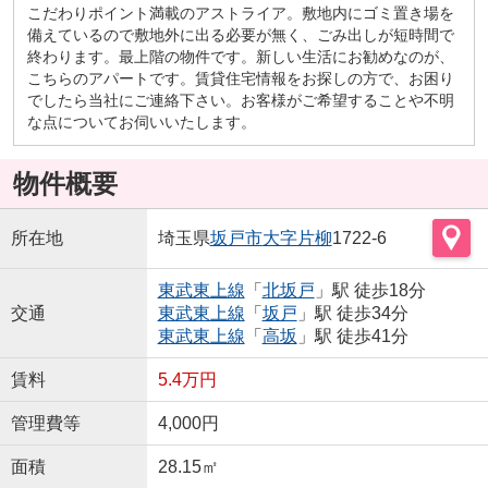
こだわりポイント満載のアストライア。敷地内にゴミ置き場を
備えているので敷地外に出る必要が無く、ごみ出しが短時間で
終わります。最上階の物件です。新しい生活にお勧めなのが、
こちらのアパートです。賃貸住宅情報をお探しの方で、お困り
でしたら当社にご連絡下さい。お客様がご希望することや不明
な点についてお伺いいたします。
物件概要
所在地
埼玉県
坂戸市
大字片柳
1722-6
東武東上線
「
北坂戸
」駅 徒歩18分
交通
東武東上線
「
坂戸
」駅 徒歩34分
東武東上線
「
高坂
」駅 徒歩41分
賃料
5.4万円
管理費等
4,000円
面積
28.15㎡