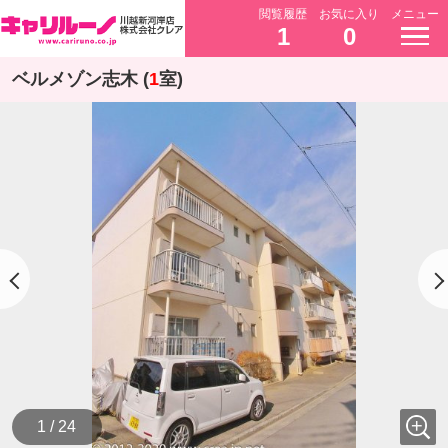
閲覧履歴
お気に入り
メニュー
1
0
ベルメゾン志木 (
1
室)
1 / 24