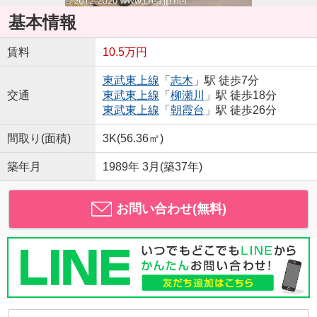
基本情報
賃料
10.5万円
東武東上線
「
志木
」駅 徒歩7分
交通
東武東上線
「
柳瀬川
」駅 徒歩18分
東武東上線
「
朝霞台
」駅 徒歩26分
間取り(面積)
3K(56.36㎡)
築年月
1989年 3月(築37年)
お問い合わせ(無料)