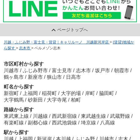
ページトップへ
川越・ふじみ野・富士見・賃貸｜キャリルーノ 川越新河岸店
>
(賃貸)地域か
ら探す
>
志木市
>
ベルメゾン志木
市区町村から探す
川越市
/
ふじみ野市
/
富士見市
/
志木市
/
坂戸市
/
朝霞市
/
鶴ヶ島市
/
新座市
/
狭山市
/
日高市
町名から探す
新宿町
/
上福岡
/
稲荷町
/
大字的場
/
岸町
/
脇田町
/
大字鶴馬
/
砂新田
/
大字寺尾
/
柏町
路線から探す
東武東上線
/
川越線
/
西武新宿線
/
東武越生線
/
武蔵野線
/
有楽町線
/
副都心線
/
西武池袋線
/
埼京線
/
八高線
駅から探す
川越
/
上福岡
/
新河岸
/
本川越
/
ふじみ野
/
川越市
/
志木
/