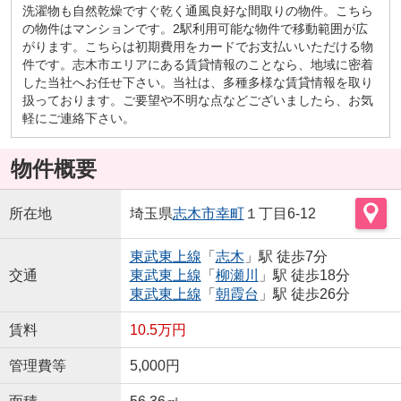
洗濯物も自然乾燥ですぐ乾く通風良好な間取りの物件。こちら
の物件はマンションです。2駅利用可能な物件で移動範囲が広
がります。こちらは初期費用をカードでお支払いいただける物
件です。志木市エリアにある賃貸情報のことなら、地域に密着
した当社へお任せ下さい。当社は、多種多様な賃貸情報を取り
扱っております。ご要望や不明な点などございましたら、お気
軽にご連絡下さい。
物件概要
所在地
埼玉県
志木市
幸町
１丁目6-12
東武東上線
「
志木
」駅 徒歩7分
交通
東武東上線
「
柳瀬川
」駅 徒歩18分
東武東上線
「
朝霞台
」駅 徒歩26分
賃料
10.5万円
管理費等
5,000円