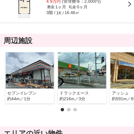
4.9万円
(管理費等：2,000円)
1ヶ月
0ヶ月
敷金
礼金
3階
16.46㎡
1K
周辺施設
セブンイレブン
ドラックエース
アッシュ
約44m／1分
約216m／3分
約591m／
エリアの近い物件