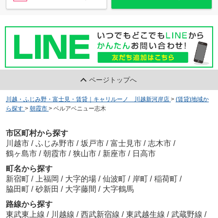
ページトップへ
川越・ふじみ野・富士見・賃貸｜キャリルーノ 川越新河岸店
>
(賃貸)地域か
ら探す
>
朝霞市
>
ベルアベニュー志木
市区町村から探す
川越市
/
ふじみ野市
/
坂戸市
/
富士見市
/
志木市
/
鶴ヶ島市
/
朝霞市
/
狭山市
/
新座市
/
日高市
町名から探す
新宿町
/
上福岡
/
大字的場
/
仙波町
/
岸町
/
稲荷町
/
脇田町
/
砂新田
/
大字藤間
/
大字鶴馬
路線から探す
東武東上線
/
川越線
/
西武新宿線
/
東武越生線
/
武蔵野線
/