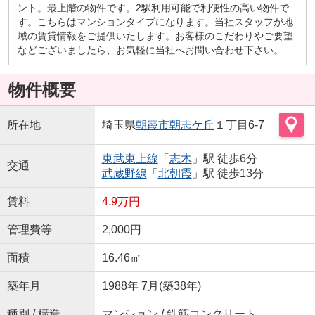
ント。最上階の物件です。2駅利用可能で利便性の高い物件で
す。こちらはマンションタイプになります。当社スタッフが地
域の賃貸情報をご提供いたします。お客様のこだわりやご要望
などございましたら、お気軽に当社へお問い合わせ下さい。
物件概要
所在地
埼玉県
朝霞市
朝志ケ丘
１丁目6-7
東武東上線
「
志木
」駅 徒歩6分
交通
武蔵野線
「
北朝霞
」駅 徒歩13分
賃料
4.9万円
管理費等
2,000円
面積
16.46㎡
築年月
1988年 7月(築38年)
種別 / 構造
マンション / 鉄筋コンクリート