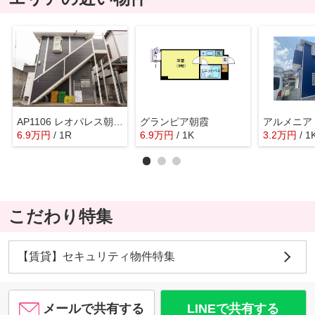
AP1106 レオパレス朝霞台第2 102
グランピア朝霞
アルメニア
6.9
万
円
/ 1R
6.9
万
円
/ 1K
3.2
万
円
/ 1
こだわり特集
【賃貸】セキュリティ物件特集
メールで共有する
LINEで共有する