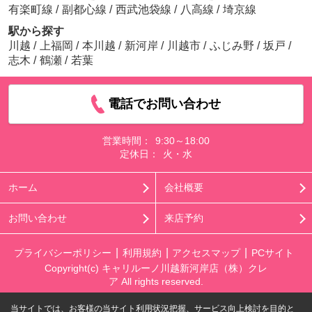
有楽町線
/
副都心線
/
西武池袋線
/
八高線
/
埼京線
駅から探す
川越
/
上福岡
/
本川越
/
新河岸
/
川越市
/
ふじみ野
/
坂戸
/
志木
/
鶴瀬
/
若葉
電話でお問い合わせ
営業時間：
9:30～18:00
定休日：
火・水
ホーム
会社概要
お問い合わせ
来店予約
プライバシーポリシー
利用規約
アクセスマップ
PCサイト
Copyright(c) キャリルーノ川越新河岸店（株）クレ
ア All rights reserved.
当サイトでは、お客様の当サイト利用状況把握、サービス向上検討を目的と