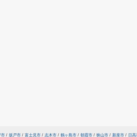
野市
/
坂戸市
/
富士見市
/
志木市
/
鶴ヶ島市
/
朝霞市
/
狭山市
/
新座市
/
日高