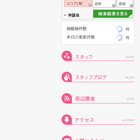
エリア| 駅
賃料
面積
-
件該当
掲載物件数
件
本日の更新件数
件