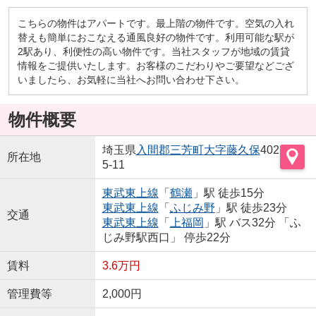
こちらの物件はアパートです。最上階の物件です。空気の入れ
替えも簡単におこなえる通風良好の物件です。利用可能な駅が
2駅あり、利便性の高い物件です。当社スタッフが地域の賃貸
情報をご提供いたします。お客様のこだわりやご要望などござ
いましたら、お気軽に当社へお問い合わせ下さい。
物件概要
埼玉県
入間郡三芳町
大字藤久保
402
所在地
5-11
東武東上線
「
鶴瀬
」駅 徒歩15分
東武東上線
「
ふじみ野
」駅 徒歩23分
交通
東武東上線
「
上福岡
」駅 バス32分 「ふ
じみ野駅西口」 停歩22分
賃料
3.6万円
管理費等
2,000円