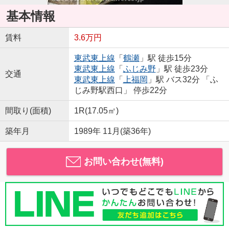
基本情報
賃料
3.6万円
東武東上線
「
鶴瀬
」駅 徒歩15分
東武東上線
「
ふじみ野
」駅 徒歩23分
交通
東武東上線
「
上福岡
」駅 バス32分 「ふ
じみ野駅西口」 停歩22分
間取り(面積)
1R(17.05㎡)
築年月
1989年 11月(築36年)
お問い合わせ(無料)