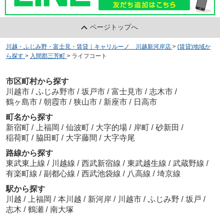
ページトップへ
川越・ふじみ野・富士見・賃貸｜キャリルーノ 川越新河岸店
>
(賃貸)地域か
ら探す
>
入間郡三芳町
>
ライフコート
市区町村から探す
川越市
/
ふじみ野市
/
坂戸市
/
富士見市
/
志木市
/
鶴ヶ島市
/
朝霞市
/
狭山市
/
新座市
/
日高市
町名から探す
新宿町
/
上福岡
/
仙波町
/
大字的場
/
岸町
/
砂新田
/
稲荷町
/
脇田町
/
大字藤間
/
大字寺尾
路線から探す
東武東上線
/
川越線
/
西武新宿線
/
東武越生線
/
武蔵野線
/
有楽町線
/
副都心線
/
西武池袋線
/
八高線
/
埼京線
駅から探す
川越
/
上福岡
/
本川越
/
新河岸
/
川越市
/
ふじみ野
/
坂戸
/
志木
/
鶴瀬
/
南大塚