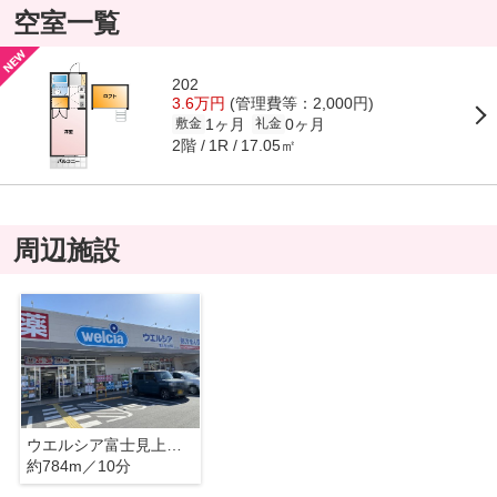
空室一覧
202
3.6万円
(管理費等：2,000円)
1ヶ月
0ヶ月
敷金
礼金
2階
17.05㎡
1R
周辺施設
ウエルシア富士見上沢店
約784m／10分