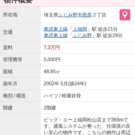
所在地
埼玉県
ふじみ野市
西原
２丁目
東武東上線
「
上福岡
」駅 徒歩21分
交通
東武東上線
「
ふじみ野
」駅 徒歩29分
賃料
7.3万円
管理費等
5,000円
面積
48.85㎡
築年月
2002年 5月(築24年)
種別 / 構造
ハイツ / 軽量鉄骨
階建
2階建
ビッグ・エー上福岡松山店まで369mで
す。通風システムが整った、住環境の良
い安心の物件です。こちらの物件は周辺