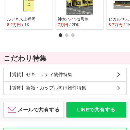
ルアネス上福岡
神木ハイツ1号棟
8.2
万
円
/ 1K
7
万
円
/ 2DK
6.7
万
円
/ 1
こだわり特集
【賃貸】セキュリティ物件特集
【賃貸】新婚・カップル向け物件特集
メールで共有する
LINEで共有する