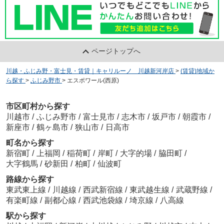
ページトップへ
川越・ふじみ野・富士見・賃貸｜キャリルーノ 川越新河岸店
>
(賃貸)地域か
ら探す
>
ふじみ野市
>
エスポワール(西原)
市区町村から探す
川越市
/
ふじみ野市
/
富士見市
/
志木市
/
坂戸市
/
朝霞市
/
新座市
/
鶴ヶ島市
/
狭山市
/
日高市
町名から探す
新宿町
/
上福岡
/
稲荷町
/
岸町
/
大字的場
/
脇田町
/
大字鶴馬
/
砂新田
/
柏町
/
仙波町
路線から探す
東武東上線
/
川越線
/
西武新宿線
/
東武越生線
/
武蔵野線
/
有楽町線
/
副都心線
/
西武池袋線
/
埼京線
/
八高線
駅から探す