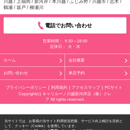
川越
/
上福岡
/
新河岸
/
本川越
/
ふじみ野
/
川越市
/
志木
/
鶴瀬
/
坂戸
/
柳瀬川
電話でお問い合わせ
営業時間：
9:30～18:00
定休日：
火・水
ホーム
会社概要
お問い合わせ
来店予約
プライバシーポリシー
利用規約
アクセスマップ
PCサイト
Copyright(c) キャリルーノ川越新河岸店（株）クレ
ア All rights reserved.
当サイトでは、お客様の当サイト利用状況把握、サービス向上検討を目的と
して、クッキー（Cookie）を使用しています。