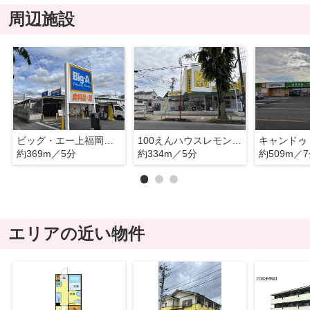
周辺施設
ビッグ・エー上福岡松山店
100えんハウスレモン ふじみ野店
約369m／5分
約334m／5分
約509m／
エリアの近い物件