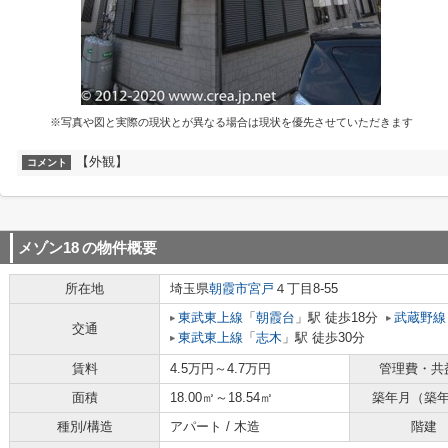
※写真や図と実際の現状とが異なる場合は現状を優先させていただきます
【外観】
コメント
メゾン18
の物件概要
所在地
埼玉県
朝霞市
宮戸
４丁目8-55
東武東上線
「
朝霞台
」駅 徒歩18分
武蔵野線
交通
東武東上線
「
志木
」駅 徒歩30分
賃料
4.5万円～4.7万円
管理費・共
面積
18.00㎡～18.54㎡
築年月（築
種別/構造
アパート / 木造
階建