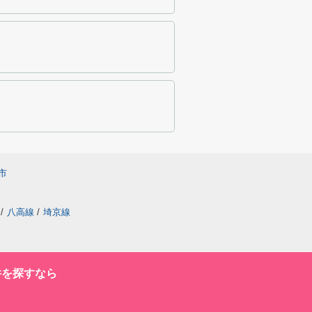
市
/
八高線
/
埼京線
件を探すなら