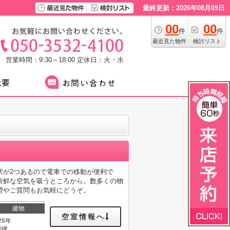
最終更新：2026年08月09日
00
00
件
件
最近見た物件
検討リスト
営業時間：9:30～18:00
定休日：火・水
駅が2つあるので電車での移動が便利で
新鮮な空気を吸うところから。数多くの物
望やご質問もお気軽にどうぞ。
建物
空室情報へ
26年
階建