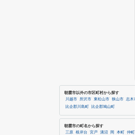
朝霞市以外の市区町村から探す
川越市
所沢市
東松山市
狭山市
志木
比企郡川島町
比企郡鳩山町
朝霞市の町名から探す
三原
根岸台
宮戸
溝沼
岡
本町
仲町