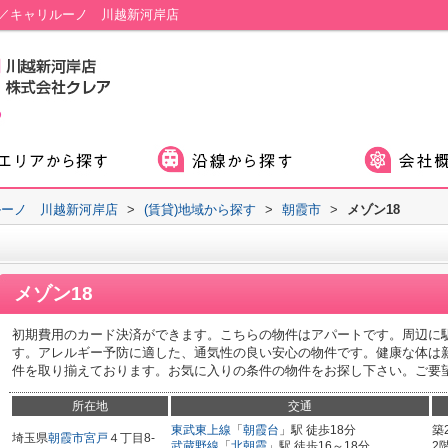
貸／キャリルーノ 川越新河岸店
ルーノ 川越新河岸店
>
(賃貸)地域から探す
>
朝霞市
>
メゾン18
メゾン18
初期費用のカード決済ができます。こちらの物件はアパートです。周辺に
す。アレルギー予防に適した、通気性の良い安心の物件です。健康な体は
件を取り揃えております。お気に入りの条件の物件をお探し下さい。ご要
所在地
交通
東武東上線
「
朝霞台
」駅 徒歩18分
築
埼玉県
朝霞市
宮戸
４丁目8-
武蔵野線
「
北朝霞
」駅 徒歩16～18分
2