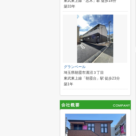
東武東上線「志木」駅 徒歩18分
築33年
グランベール
埼玉県朝霞市溝沼３丁目
東武東上線「朝霞台」駅 徒歩23分
築1年