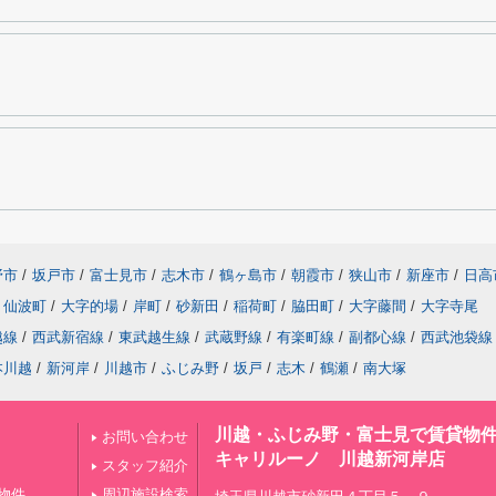
野市
/
坂戸市
/
富士見市
/
志木市
/
鶴ヶ島市
/
朝霞市
/
狭山市
/
新座市
/
日高
仙波町
/
大字的場
/
岸町
/
砂新田
/
稲荷町
/
脇田町
/
大字藤間
/
大字寺尾
越線
/
西武新宿線
/
東武越生線
/
武蔵野線
/
有楽町線
/
副都心線
/
西武池袋線
本川越
/
新河岸
/
川越市
/
ふじみ野
/
坂戸
/
志木
/
鶴瀬
/
南大塚
川越・ふじみ野・富士見で賃貸物
お問い合わせ
キャリルーノ 川越新河岸店
スタッフ紹介
物件
周辺施設検索