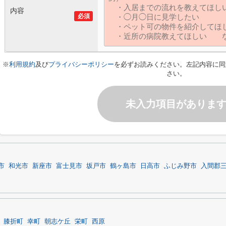
内容
必須
※
利用規約
及び
プライバシーポリシー
を必ずお読みください。左記内容に同
さい。
未入力項目がありま
市
和光市
新座市
富士見市
坂戸市
鶴ヶ島市
日高市
ふじみ野市
入間郡
膝折町
幸町
朝志ケ丘
栄町
西原