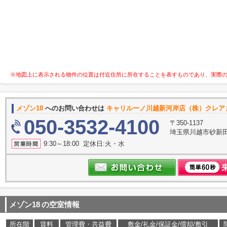
※地図上に表示される物件の位置は付近住所に所在することを表すものであり、実際
メゾン18
へのお問い合わせは
キャリルーノ川越新河岸店（株）クレア
050-3532-4100
〒350-1137
埼玉県川越市砂新
9:30～18:00 定休日:火・水
メゾン18
の空室情報
所在階
賃料
管理費・共益費
敷金/礼金/保証金/償却/敷引