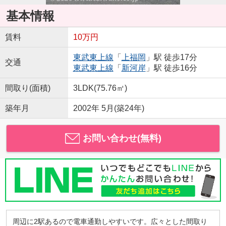
基本情報
賃料
10万円
東武東上線
「
上福岡
」駅 徒歩17分
交通
東武東上線
「
新河岸
」駅 徒歩16分
間取り(面積)
3LDK(75.76㎡)
築年月
2002年 5月(築24年)
お問い合わせ(無料)
周辺に2駅あるので電車通勤しやすいです。広々とした間取り