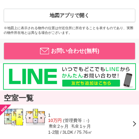
地図アプリで開く
※地図上に表示される物件の位置は付近住所に所在することを表すものであり、実際
の物件所在地とは異なる場合がございます。
お問い合わせ(無料)
空室一覧
1
10万円
(管理費等：-)
2ヶ月
1ヶ月
敷金
礼金
1-2階
75.76㎡
3LDK