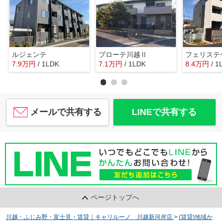
ルジェンテ
ブローテ川越Ⅱ
フェリステ
7.9
万
円
/ 1LDK
7.1
万
円
/ 1LDK
8.4
万
円
/ 1
メールで共有する
LINEで共有する
ページトップへ
川越・ふじみ野・富士見・賃貸｜キャリルーノ 川越新河岸店
>
(賃貸)地域か