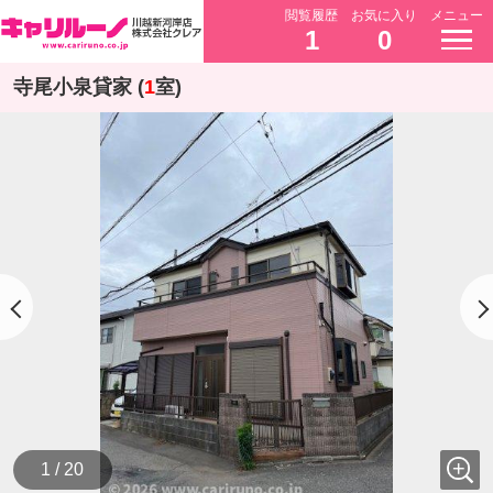
閲覧履歴
お気に入り
メニュー
1
0
寺尾小泉貸家 (
1
室)
1 / 20