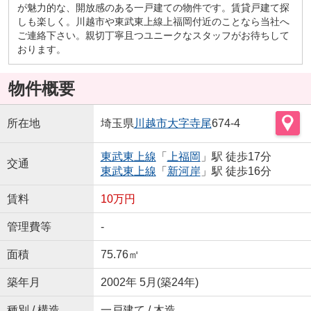
が魅力的な、開放感のある一戸建ての物件です。賃貸戸建て探
しも楽しく。川越市や東武東上線上福岡付近のことなら当社へ
ご連絡下さい。親切丁寧且つユニークなスタッフがお待ちして
おります。
物件概要
所在地
埼玉県
川越市
大字寺尾
674-4
東武東上線
「
上福岡
」駅 徒歩17分
交通
東武東上線
「
新河岸
」駅 徒歩16分
賃料
10万円
管理費等
-
面積
75.76㎡
築年月
2002年 5月(築24年)
種別 / 構造
一戸建て / 木造