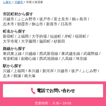
ら探す
>
川越市
>
寺尾小泉貸家
市区町村から探す
川越市
/
ふじみ野市
/
坂戸市
/
富士見市
/
鶴ヶ島市
/
志木市
/
朝霞市
/
狭山市
/
新座市
/
日高市
町名から探す
新宿町
/
上福岡
/
大字的場
/
仙波町
/
岸町
/
稲荷町
/
大字寺尾
/
大字藤間
/
脇田町
/
砂新田
路線から探す
東武東上線
/
川越線
/
西武新宿線
/
東武越生線
/
武蔵野線
/
有楽町線
/
副都心線
/
西武池袋線
/
八高線
/
埼京線
駅から探す
川越
/
上福岡
/
本川越
/
新河岸
/
川越市
/
坂戸
/
ふじみ野
/
志木
/
鶴瀬
/
南大塚
電話でお問い合わせ
営業時間：
9:30～18:00