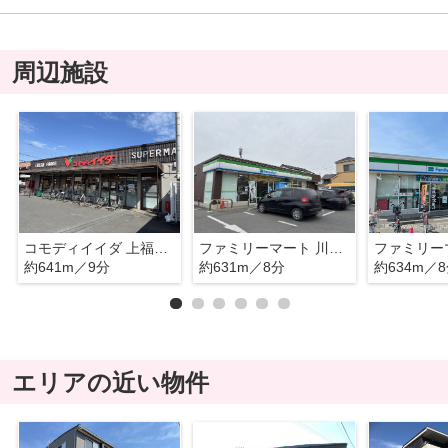
周辺施設
コモディイイダ 上福岡店
ファミリーマート 川越寺尾店
ファミリー
約641m／9分
約631m／8分
約634m／
エリアの近い物件