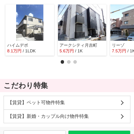
ハイムデポ
アークシティ月吉町
リーゾ
8.1
万
円
/ 1LDK
5.6
万
円
/ 1K
7.5
万
円
/ 1
こだわり特集
【賃貸】ペット可物件特集
【賃貸】新婚・カップル向け物件特集