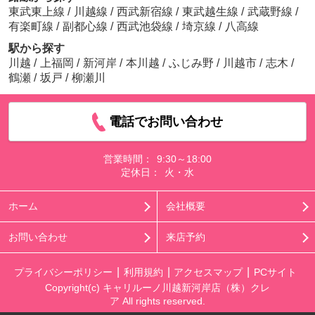
東武東上線
/
川越線
/
西武新宿線
/
東武越生線
/
武蔵野線
/
有楽町線
/
副都心線
/
西武池袋線
/
埼京線
/
八高線
駅から探す
川越
/
上福岡
/
新河岸
/
本川越
/
ふじみ野
/
川越市
/
志木
/
鶴瀬
/
坂戸
/
柳瀬川
電話でお問い合わせ
営業時間：
9:30～18:00
定休日：
火・水
ホーム
会社概要
お問い合わせ
来店予約
プライバシーポリシー
利用規約
アクセスマップ
PCサイト
Copyright(c) キャリルーノ川越新河岸店（株）クレ
ア All rights reserved.