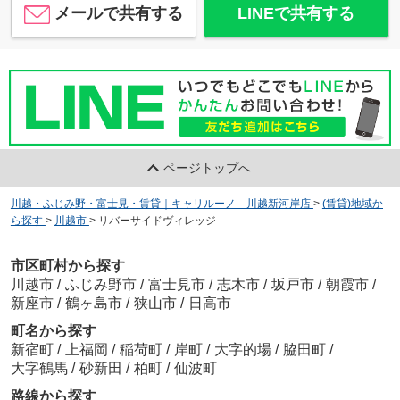
メールで共有する
LINEで共有する
ページトップへ
川越・ふじみ野・富士見・賃貸｜キャリルーノ 川越新河岸店
>
(賃貸)地域か
ら探す
>
川越市
>
リバーサイドヴィレッジ
市区町村から探す
川越市
/
ふじみ野市
/
富士見市
/
志木市
/
坂戸市
/
朝霞市
/
新座市
/
鶴ヶ島市
/
狭山市
/
日高市
町名から探す
新宿町
/
上福岡
/
稲荷町
/
岸町
/
大字的場
/
脇田町
/
大字鶴馬
/
砂新田
/
柏町
/
仙波町
路線から探す