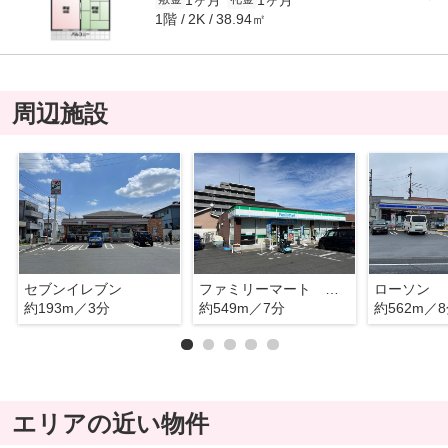
1階
38.94㎡
2K
周辺施設
セブンイレブン
ファミリーマート 川越砂新田店
ローソン
約193m／3分
約549m／7分
約562m／
エリアの近い物件