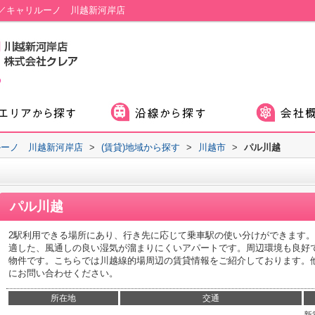
／キャリルーノ 川越新河岸店
ルーノ 川越新河岸店
>
(賃貸)地域から探す
>
川越市
>
パル川越
パル川越
2駅利用できる場所にあり、行き先に応じて乗車駅の使い分けができます
適した、風通しの良い湿気が溜まりにくいアパートです。周辺環境も良好
物件です。こちらでは川越線的場周辺の賃貸情報をご紹介しております。
にお問い合わせください。
所在地
交通