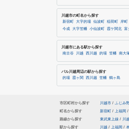
川越市の町名から探す
新宿町
大字的場
仙波町
稲荷町
岸町
今成
大字笠幡
小仙波町
霞ケ関北
富
川越市にある駅から探す
南古谷
川越
西川越
的場
笠幡
南大
パル川越周辺の駅から探す
的場
霞ヶ関
西川越
笠幡
鶴ヶ島
市区町村から探す
川越市
/
ふじみ
町名から探す
新宿町
/
上福岡
/
路線から探す
東武東上線
/
川
駅から探す
川越
/
上福岡
/