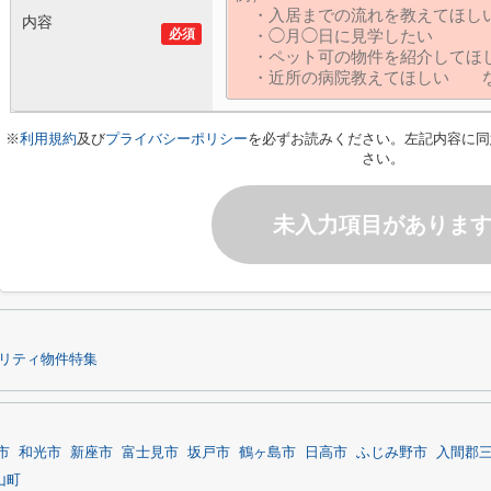
内容
必須
※
利用規約
及び
プライバシーポリシー
を必ずお読みください。左記内容に同
さい。
未入力項目がありま
リティ物件特集
市
和光市
新座市
富士見市
坂戸市
鶴ヶ島市
日高市
ふじみ野市
入間郡
山町