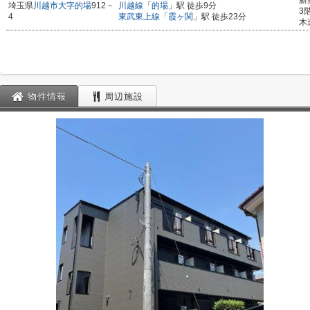
新
埼玉県
川越市
大字的場
912－
川越線
「
的場
」駅 徒歩9分
3
4
東武東上線
「
霞ヶ関
」駅 徒歩23分
木
物件情報
周辺施設