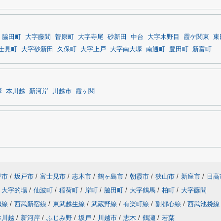
脇田町
大字藤間
菅原町
大字寺尾
砂新田
中台
大字木野目
霞ケ関東
東
士見町
大字砂新田
久保町
大字上戸
大字南大塚
南通町
豊田町
新富町
塚
本川越
新河岸
川越市
霞ヶ関
野市
/
坂戸市
/
富士見市
/
志木市
/
鶴ヶ島市
/
朝霞市
/
狭山市
/
新座市
/
日高
大字的場
/
仙波町
/
稲荷町
/
岸町
/
脇田町
/
大字鶴馬
/
柏町
/
大字藤間
越線
/
西武新宿線
/
東武越生線
/
武蔵野線
/
有楽町線
/
副都心線
/
西武池袋線
本川越
/
新河岸
/
ふじみ野
/
坂戸
/
川越市
/
志木
/
鶴瀬
/
若葉