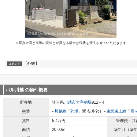
※写真や図と実際の現状とが異なる場合は現状を優先させていただきます
【外観】
コメント
パル川越
の物件概要
所在地
埼玉県
川越市
大字的場
912－4
川越線
「
的場
」駅 徒歩9分
東武東上線
「
霞
交通
賃料
5.4万円
管理費・共
面積
20.00㎡
築年月（築