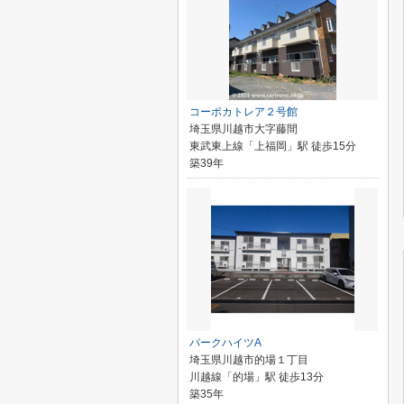
コーポカトレア２号館
埼玉県川越市大字藤間
東武東上線「上福岡」駅 徒歩15分
築39年
パークハイツA
埼玉県川越市的場１丁目
川越線「的場」駅 徒歩13分
築35年