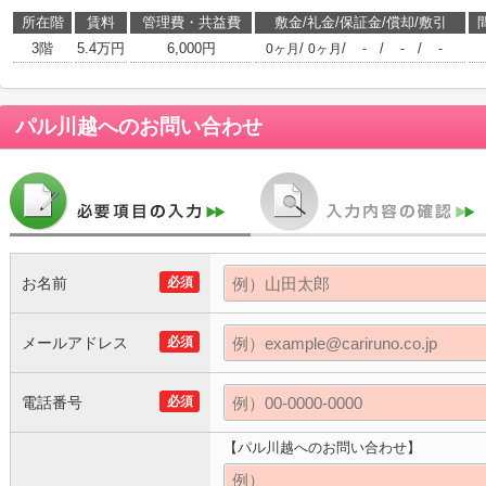
所在階
賃料
管理費・共益費
敷金/礼金/保証金/償却/敷引
3階
5.4万円
6,000円
/
/
/
/
0ヶ月
0ヶ月
-
-
-
パル川越
へのお問い合わせ
お名前
必須
メールアドレス
必須
電話番号
必須
【パル川越へのお問い合わせ】