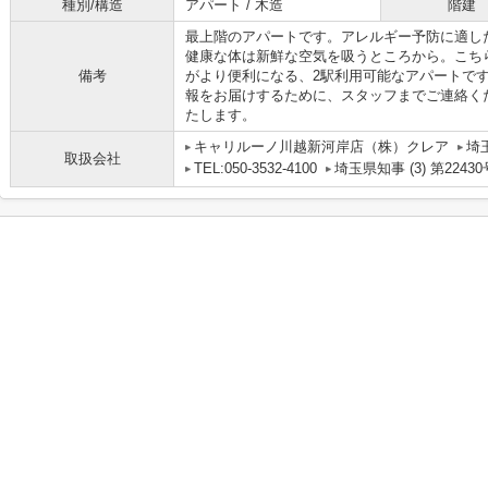
種別/構造
アパート / 木造
階建
最上階のアパートです。アレルギー予防に適し
健康な体は新鮮な空気を吸うところから。こち
備考
がより便利になる、2駅利用可能なアパートで
報をお届けするために、スタッフまでご連絡く
たします。
キャリルーノ川越新河岸店（株）クレア
埼
取扱会社
TEL:050-3532-4100
埼玉県知事 (3) 第22430