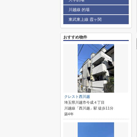
川越線 的場
東武東上線 霞ヶ関
おすすめ物件
クレスト西川越
埼玉県川越市今成４丁目
川越線「西川越」駅 徒歩11分
築4年