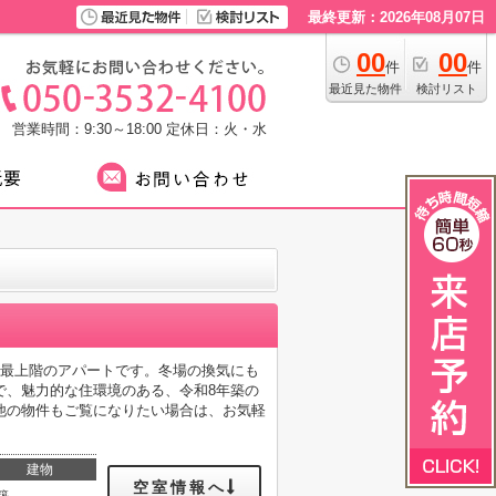
最終更新：2026年08月07日
00
00
件
件
最近見た物件
検討リスト
営業時間：9:30～18:00
定休日：火・水
。最上階のアパートです。冬場の換気にも
で、魅力的な住環境のある、令和8年築の
他の物件もご覧になりたい場合は、お気軽
建物
空室情報へ