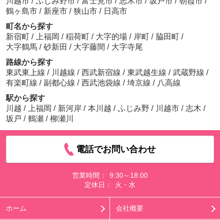
川越市
/
ふじみ野市
/
富士見市
/
志木市
/
坂戸市
/
朝霞市
/
鶴ヶ島市
/
新座市
/
狭山市
/
日高市
町名から探す
新宿町
/
上福岡
/
稲荷町
/
大字的場
/
岸町
/
脇田町
/
大字鶴馬
/
砂新田
/
大字藤間
/
大字寺尾
路線から探す
東武東上線
/
川越線
/
西武新宿線
/
東武越生線
/
武蔵野線
/
有楽町線
/
副都心線
/
西武池袋線
/
埼京線
/
八高線
駅から探す
川越
/
上福岡
/
新河岸
/
本川越
/
ふじみ野
/
川越市
/
志木
/
坂戸
/
鶴瀬
/
柳瀬川
電話でお問い合わせ
営業時間：
9:30～18:00
定休日：
火・水
ホーム
会社概要