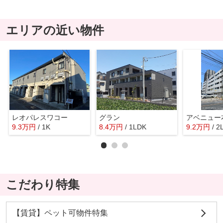
エリアの近い物件
レオパレスワコー
グラン
アベニュー
9.3
万
円
/ 1K
8.4
万
円
/ 1LDK
9.2
万
円
/ 2
こだわり特集
【賃貸】ペット可物件特集