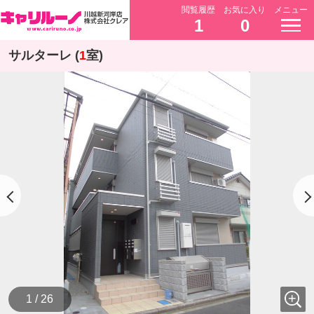
閲覧履歴
お気に入り
メニュー
1
0
サルターレ (
1
室)
1 / 26