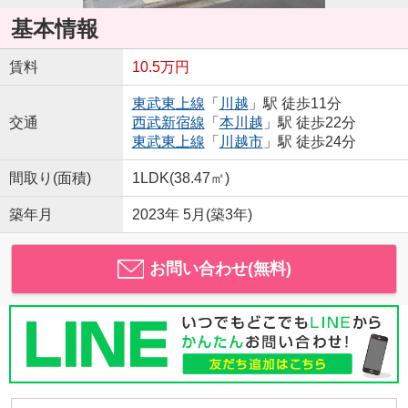
基本情報
賃料
10.5万円
東武東上線
「
川越
」駅 徒歩11分
交通
西武新宿線
「
本川越
」駅 徒歩22分
東武東上線
「
川越市
」駅 徒歩24分
間取り(面積)
1LDK(38.47㎡)
築年月
2023年 5月(築3年)
お問い合わせ(無料)