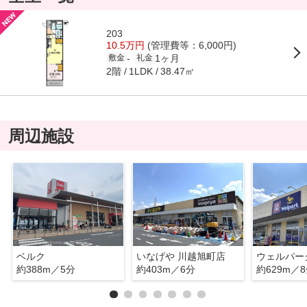
203
10.5万円
(管理費等：6,000円)
1ヶ月
-
敷金
礼金
2階
38.47㎡
1LDK
周辺施設
ベルク
いなげや 川越旭町店
約388m／5分
約403m／6分
約629m／