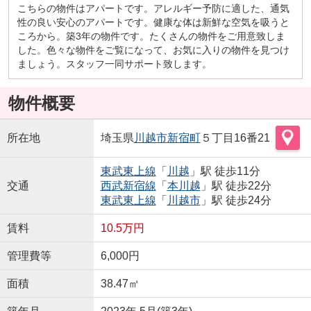
こちらの物件はアパートです。アレルギー予防に適した、通気
性の良い安心のアパートです。健康な体は新鮮な空気を吸うと
ころから。築3年の物件です。たくさんの物件をご用意致しま
した。色々な物件をご覧になって、お気に入りの物件を見つけ
ましょう。スタッフ一同サポート致します。
物件概要
所在地
埼玉県
川越市
新宿町
５丁目16番21
東武東上線
「
川越
」駅 徒歩11分
交通
西武新宿線
「
本川越
」駅 徒歩22分
東武東上線
「
川越市
」駅 徒歩24分
賃料
10.5万円
管理費等
6,000円
面積
38.47㎡